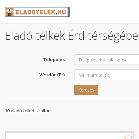
Eladó telkek Érd térségében
Település
Vételár (Ft)
Keresés
10
eladó telket találtunk