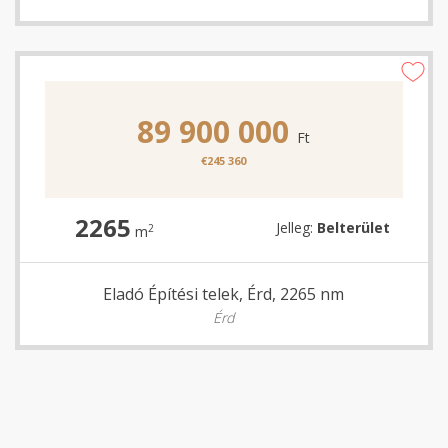
89 900 000
Ft
€245 360
2265
Jelleg:
Belterület
2
m
Eladó Építési telek, Érd, 2265 nm
Érd