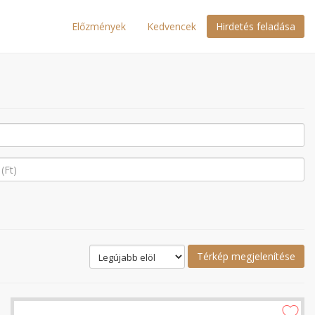
Előzmények
Kedvencek
Hirdetés feladása
Térkép megjelenítése