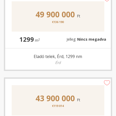
49 900 000
Ft
€136 190
1299
Jelleg:
Nincs megadva
2
m
Eladó telek, Érd, 1299 nm
Érd
43 900 000
Ft
€119 814