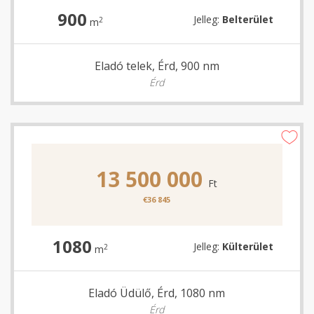
900
Jelleg:
Belterület
2
m
Eladó telek, Érd, 900 nm
Érd
13 500 000
Ft
€36 845
1080
Jelleg:
Külterület
2
m
Eladó Üdülő, Érd, 1080 nm
Érd