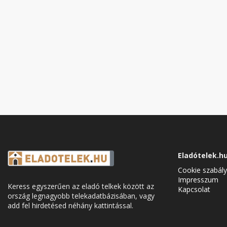
Eladótelek.h
Cookie szabály
Impresszum
Keress egyszerűen az eladó telkek között az
Kapcsolat
ország legnagyobb telekadatbázisában, vagy
add fel hirdetésed néhány kattintással.