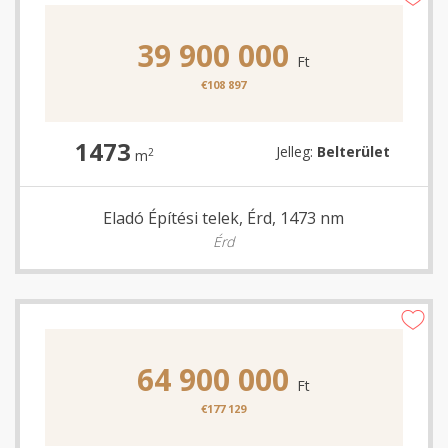
39 900 000
Ft
€108 897
1473
Jelleg:
Belterület
2
m
Eladó Építési telek, Érd, 1473 nm
Érd
64 900 000
Ft
€177 129