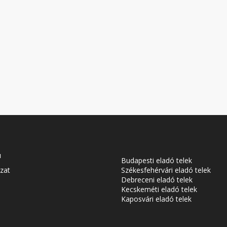
u
Budapesti eladó telek
zat
Székesfehérvári eladó telek
Debreceni eladó telek
Kecskeméti eladó telek
Kaposvári eladó telek