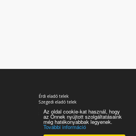
Érdi eladó telek
Szegedi eladó telek
Soproni eladó telek
Az oldal cookie-kat használ, hogy
Siófoki eladó telek
az Önnek nyújtott szolgáltatásaink
Tatabányai eladó telek
még hatékonyabbak legyenek.
További információ