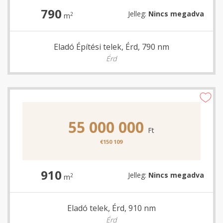
790
Jelleg:
Nincs megadva
2
m
Eladó Építési telek, Érd, 790 nm
Érd
55 000 000
Ft
€150 109
910
Jelleg:
Nincs megadva
2
m
Eladó telek, Érd, 910 nm
Érd