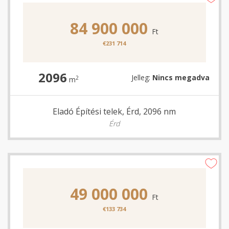
84 900 000
Ft
€231 714
2096
Jelleg:
Nincs megadva
2
m
Eladó Építési telek, Érd, 2096 nm
Érd
49 000 000
Ft
€133 734