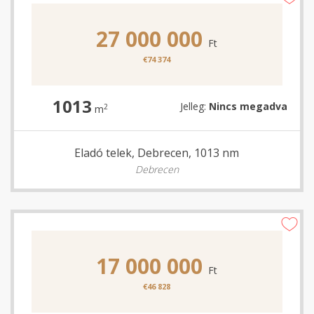
27 000 000
Ft
€74 374
1013
Jelleg:
Nincs megadva
2
m
Eladó telek, Debrecen, 1013 nm
Debrecen
17 000 000
Ft
€46 828