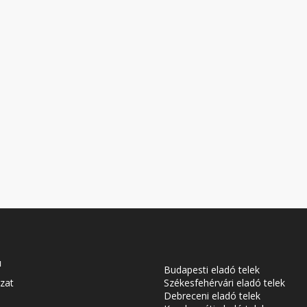
u
Budapesti eladó telek
zat
Székesfehérvári eladó telek
Debreceni eladó telek