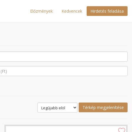
Előzmények
Kedvencek
Hirdetés feladása
Térkép megjelenítése