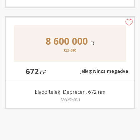
8 600 000
Ft
€23 690
672
Jelleg:
Nincs megadva
2
m
Eladó telek, Debrecen, 672 nm
Debrecen