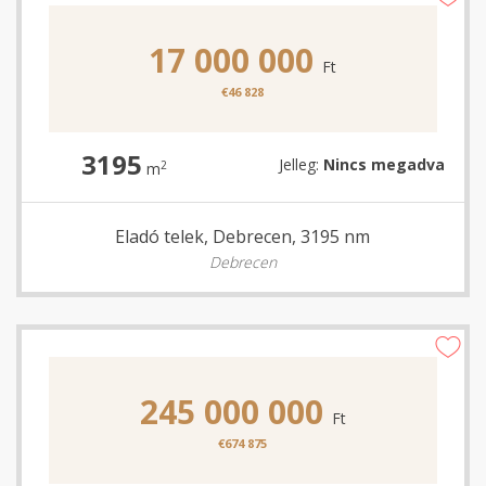
17 000 000
Ft
€46 828
3195
Jelleg:
Nincs megadva
2
m
Eladó telek, Debrecen, 3195 nm
Debrecen
245 000 000
Ft
€674 875