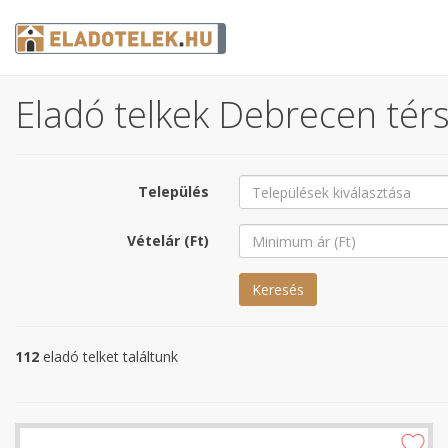
Eladó telkek Debrecen térs
Település
Vételár (Ft)
Keresés
112
eladó telket találtunk