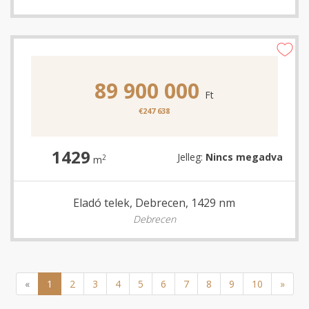
89 900 000
Ft
€247 638
1429
Jelleg:
Nincs megadva
2
m
Eladó telek, Debrecen, 1429 nm
Debrecen
«
1
2
3
4
5
6
7
8
9
10
»