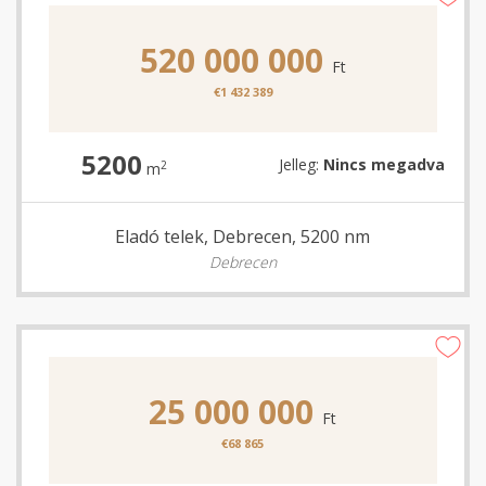
520 000 000
Ft
€1 432 389
5200
Jelleg:
Nincs megadva
2
m
Eladó telek, Debrecen, 5200 nm
Debrecen
25 000 000
Ft
€68 865