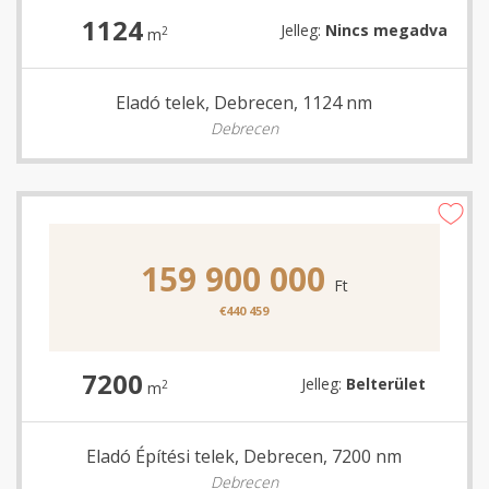
1124
Jelleg:
Nincs megadva
2
m
Eladó telek, Debrecen, 1124 nm
Debrecen
159 900 000
Ft
€440 459
7200
Jelleg:
Belterület
2
m
Eladó Építési telek, Debrecen, 7200 nm
Debrecen