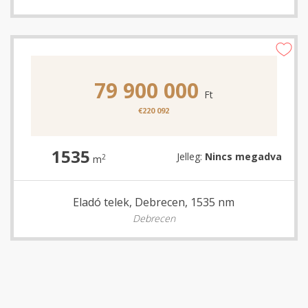
79 900 000
Ft
€220 092
1535
Jelleg:
Nincs megadva
2
m
Eladó telek, Debrecen, 1535 nm
Debrecen