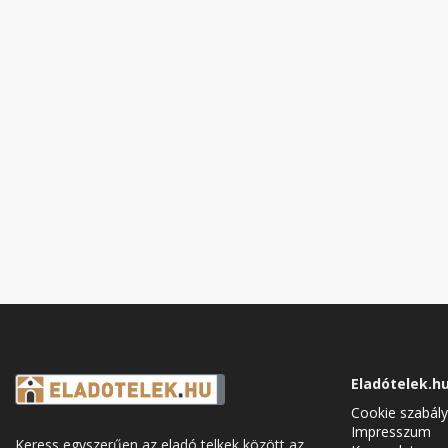
Eladótelek.h
Cookie szabály
Impresszum
Keress egyszerűen az eladó telkek között az