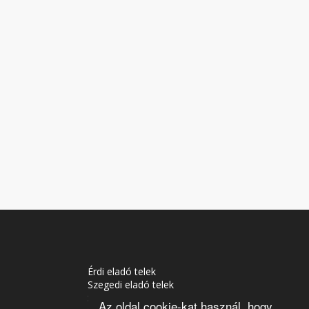
Érdi eladó telek
Szegedi eladó telek
Soproni eladó telek
Az oldal cookie-kat használ, hogy