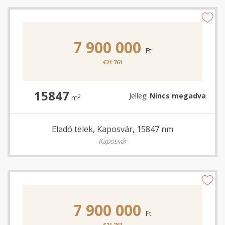
7 900 000
Ft
€21 761
15847
Jelleg:
Nincs megadva
2
m
Eladó telek, Kaposvár, 15847 nm
Kaposvár
7 900 000
Ft
€21 761