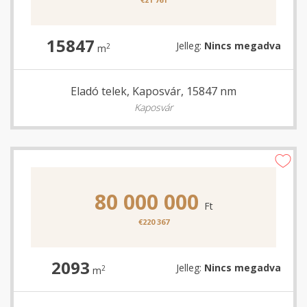
15847
Jelleg:
Nincs megadva
2
m
Eladó telek, Kaposvár, 15847 nm
Kaposvár
80 000 000
Ft
€220 367
2093
Jelleg:
Nincs megadva
2
m