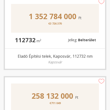
1 352 784 000
Ft
€3 726 370
112732
Jelleg:
Belterület
2
m
Eladó Építési telek, Kaposvár, 112732 nm
Kaposvár
258 132 000
Ft
€711 049