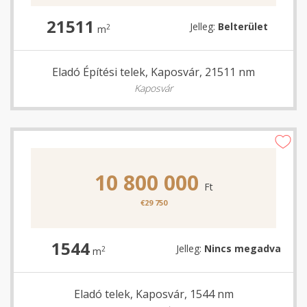
21511
Jelleg:
Belterület
2
m
Eladó Építési telek, Kaposvár, 21511 nm
Kaposvár
10 800 000
Ft
€29 750
1544
Jelleg:
Nincs megadva
2
m
Eladó telek, Kaposvár, 1544 nm