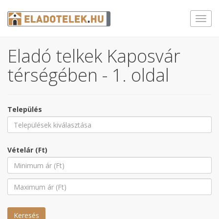
Toggl
navig
Eladó telkek Kaposvár
térségében - 1. oldal
Település
Vételár (Ft)
Keresés