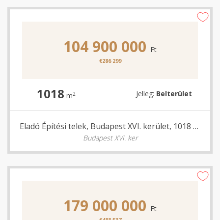
104 900 000
Ft
€286 299
1018
Jelleg:
Belterület
2
m
Eladó Építési telek, Budapest XVI. kerület, 1018 nm
Budapest XVI. ker
179 000 000
Ft
€488 537