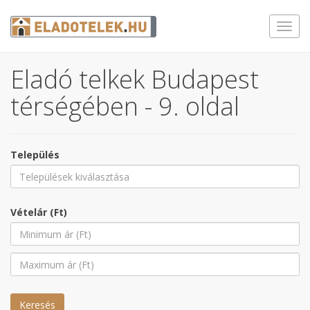
Toggl
navig
Eladó telkek Budapest
térségében - 9. oldal
Település
Vételár (Ft)
Keresés