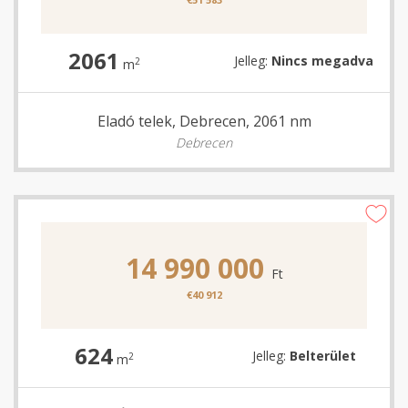
2061
Jelleg:
Nincs megadva
2
m
Eladó telek, Debrecen, 2061 nm
Debrecen
14 990 000
Ft
€40 912
624
Jelleg:
Belterület
2
m