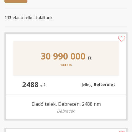
113
eladó telket találtunk
30 990 000
Ft
€84 580
2488
Jelleg:
Belterület
2
m
Eladó telek, Debrecen, 2488 nm
Debrecen