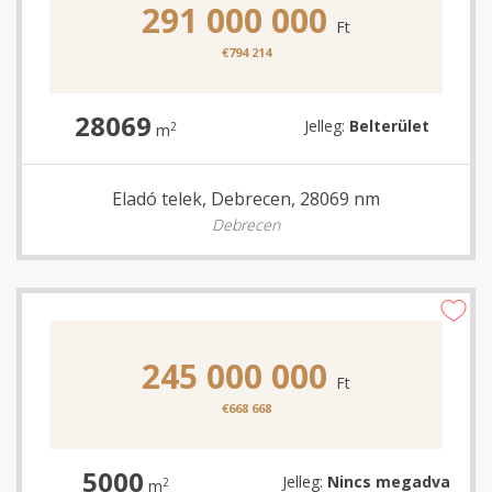
291 000 000
Ft
€794 214
28069
Jelleg:
Belterület
2
m
Eladó telek, Debrecen, 28069 nm
Debrecen
245 000 000
Ft
€668 668
5000
Jelleg:
Nincs megadva
2
m