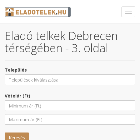
Toggl
navig
Eladó telkek Debrecen
térségében - 3. oldal
Település
Vételár (Ft)
Keresés