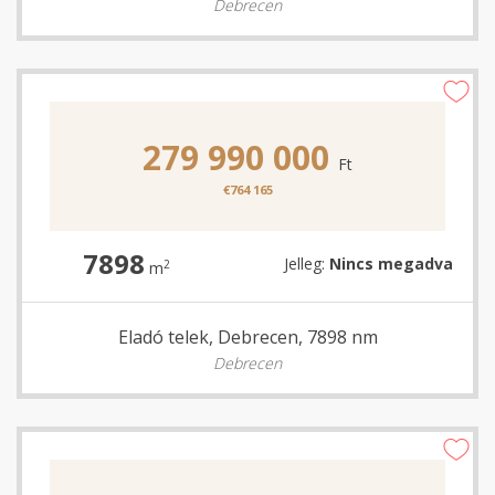
Debrecen
279 990 000
Ft
€764 165
7898
Jelleg:
Nincs megadva
2
m
Eladó telek, Debrecen, 7898 nm
Debrecen