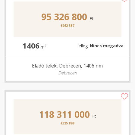
95 326 800
Ft
€262 587
1406
Jelleg:
Nincs megadva
2
m
Eladó telek, Debrecen, 1406 nm
Debrecen
118 311 000
Ft
€325 899