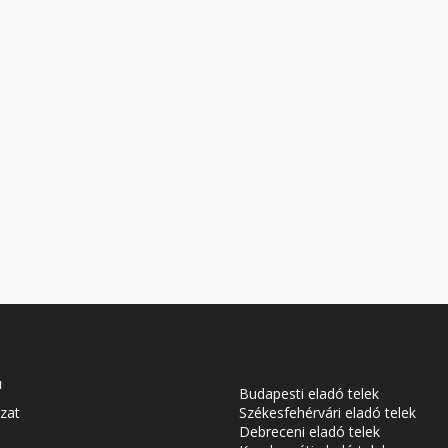
u
Budapesti eladó telek
zat
Székesfehérvári eladó telek
Debreceni eladó telek