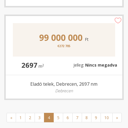
99 000 000
Ft
€272 705
2697
Jelleg:
Nincs megadva
2
m
Eladó telek, Debrecen, 2697 nm
Debrecen
«
1
2
3
4
5
6
7
8
9
10
»