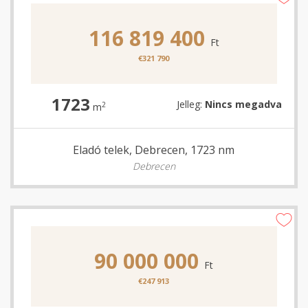
116 819 400
Ft
€321 790
1723
Jelleg:
Nincs megadva
2
m
Eladó telek, Debrecen, 1723 nm
Debrecen
90 000 000
Ft
€247 913