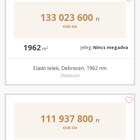
133 023 600
Ft
€366 426
1962
Jelleg:
Nincs megadva
2
m
Eladó telek, Debrecen, 1962 nm
Debrecen
111 937 800
Ft
€308 343