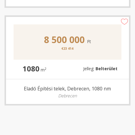
8 500 000
Ft
€23 414
1080
Jelleg:
Belterület
2
m
Eladó Építési telek, Debrecen, 1080 nm
Debrecen