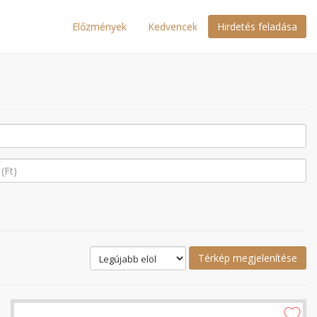
Előzmények
Kedvencek
Hirdetés feladása
Térkép megjelenítése