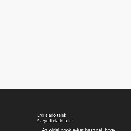
Érdi eladó telek
Szegedi eladó telek
Soproni eladó telek
Az oldal cookie-kat használ, hogy