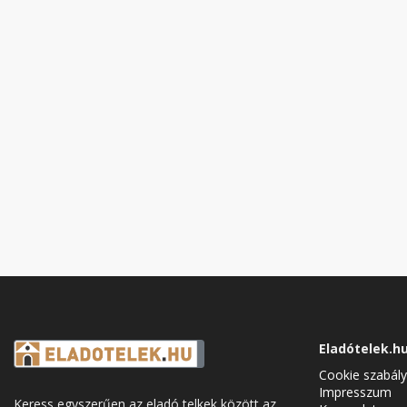
Eladótelek.h
Cookie szabály
Impresszum
Keress egyszerűen az eladó telkek között az