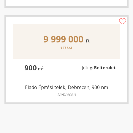
9 999 000
Ft
€27 543
900
Jelleg:
Belterület
2
m
Eladó Építési telek, Debrecen, 900 nm
Debrecen