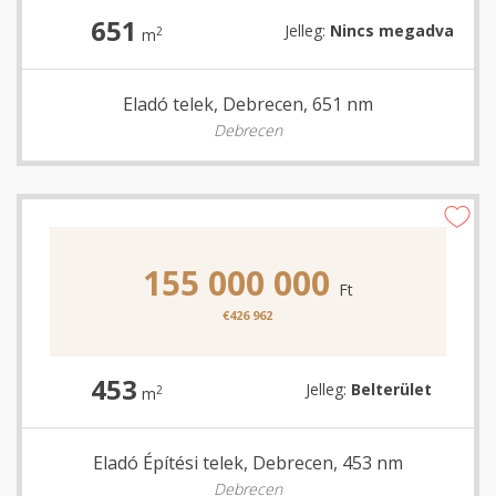
651
Jelleg:
Nincs megadva
2
m
Eladó telek, Debrecen, 651 nm
Debrecen
155 000 000
Ft
€426 962
453
Jelleg:
Belterület
2
m
Eladó Építési telek, Debrecen, 453 nm
Debrecen