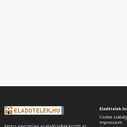
Eladótelek.h
Cookie szabály
Impresszum
Keress egyszerűen az eladó telkek között az