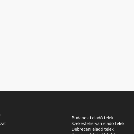
u
Budapesti eladó telek
zat
Székesfehérvári eladó telek
Debreceni eladó telek