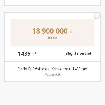
18 900 000
Ft
€51 583
1439
Jelleg:
Belterület
2
m
Eladó Építési telek, Kecskemét, 1439 nm
Kecskemét