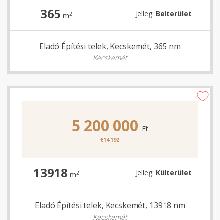
365
Jelleg:
Belterület
2
m
Eladó Építési telek, Kecskemét, 365 nm
Kecskemét
5 200 000
Ft
€14 192
13918
Jelleg:
Külterület
2
m
Eladó Építési telek, Kecskemét, 13918 nm
Kecskemét