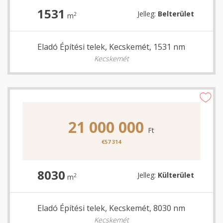
1531
Jelleg:
Belterület
2
m
Eladó Építési telek, Kecskemét, 1531 nm
Kecskemét
21 000 000
Ft
€57 314
8030
Jelleg:
Külterület
2
m
Eladó Építési telek, Kecskemét, 8030 nm
Kecskemét