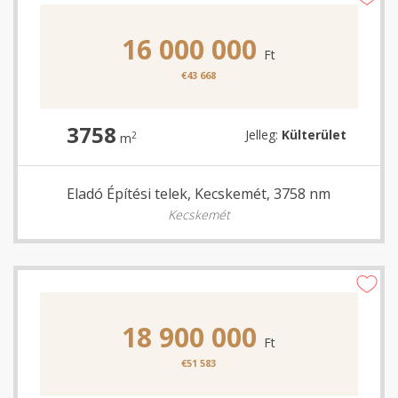
16 000 000
Ft
€43 668
3758
Jelleg:
Külterület
2
m
Eladó Építési telek, Kecskemét, 3758 nm
Kecskemét
18 900 000
Ft
€51 583