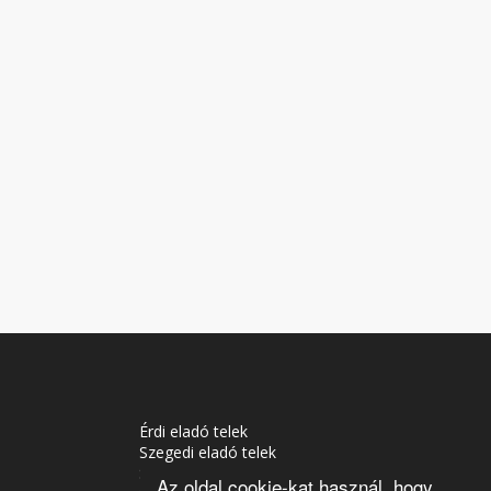
Érdi eladó telek
Szegedi eladó telek
Soproni eladó telek
Az oldal cookie-kat használ, hogy