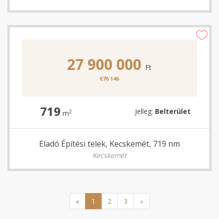
27 900 000
Ft
€76 146
719
Jelleg:
Belterület
2
m
Eladó Építési telek, Kecskemét, 719 nm
Kecskemét
«
1
2
3
»