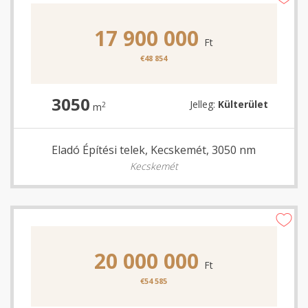
17 900 000
Ft
€48 854
3050
Jelleg:
Külterület
2
m
Eladó Építési telek, Kecskemét, 3050 nm
Kecskemét
20 000 000
Ft
€54 585