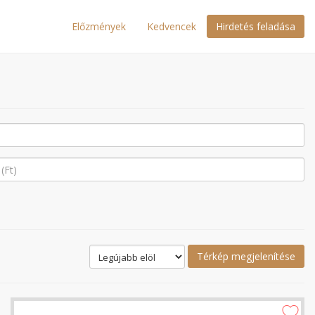
Előzmények
Kedvencek
Hirdetés feladása
Térkép megjelenítése