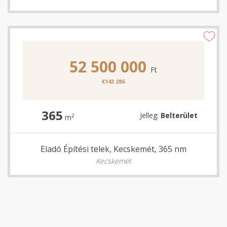
52 500 000
Ft
€143 286
365
Jelleg:
Belterület
2
m
Eladó Építési telek, Kecskemét, 365 nm
Kecskemét