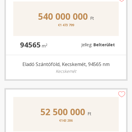
540 000 000
Ft
€1 473 799
94565
Jelleg:
Belterület
2
m
Eladó Szántóföld, Kecskemét, 94565 nm
Kecskemét
52 500 000
Ft
€143 286