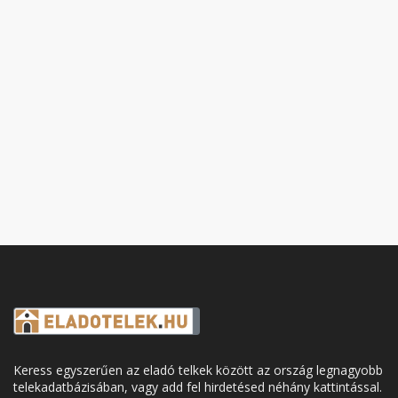
Keress egyszerűen az eladó telkek között az ország legnagyobb
telekadatbázisában, vagy add fel hirdetésed néhány kattintással.