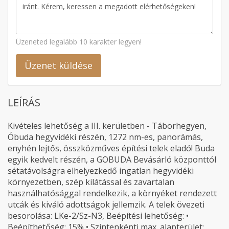
Üzeneted legalább 10 karakter legyen!
Üzenet küldése
LEÍRÁS
Kivételes lehetőség a III. kerületben - Táborhegyen,
Óbuda hegyvidéki részén, 1272 nm-es, panorámás,
enyhén lejtős, összközműves építési telek eladó! Buda
egyik kedvelt részén, a GOBUDA Bevásárló központtól
sétatávolságra elhelyezkedő ingatlan hegyvidéki
környezetben, szép kilátással és zavartalan
használhatósággal rendelkezik, a környéket rendezett
utcák és kiváló adottságok jellemzik. A telek övezeti
besorolása: LKe-2/Sz-N3, Beépítési lehetőség: •
Beépíthetőség: 15% • Szintenkénti max. alapterület: