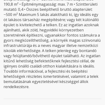
190,8 m² • Építménymagasság: max. 7 m • Szintterületi
mutató: 0,4 • Összes beépíthető bruttó alapterület:
~500 m² Maximum 5 lakás alakítható ki, így ideális egy
öt lakásos társasház megépítésére; vagy két különálló
épület is kivitelezhető a telken. Ez az ingatlan azoknak
ajánlható, akik zöld, hegyvidéki környezetben
szeretnének építkezni, ugyanakkor fontos számukra a
gyors megközelíthetőség, a környék magas színvonalú
infrastruktúrája és a neves magyar illetve nemzetközi
iskolák elérhetősége. A telken jelenleg egy bontandó
vagy felújítandó/bővíthető épület található. Az ingatlan
kitűnő lehetőség befektetőknek fejlesztési céllal, de
igényes önálló családi otthon kialakítására is ideális.
További információval, a fejlesztési és beépítési
lehetőségek részletes ismertetésével, valamint a telek
bemutatásának egyeztetésével készséggel állok
rendelkezésre.