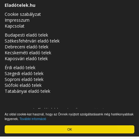
Eladótelek.hu
Cookie szabályzat
Impresszum
Kapcsolat
Budapesti eladó telek
Székesfehérvári eladó telek
Debreceni eladó telek
Kecskeméti eladó telek
Kaposvári eladó telek
Érdi eladó telek
Szegedi eladó telek
Soproni eladó telek
Siófoki eladó telek
Tatabányai eladó telek
Az Eladótelek.hu az
Ingatlancsoport
tagja.
Az oldal cookie-kat használ, hogy az Önnek nyújtott szolgáltatásaink még hatékonyabbak
Eladó telkek Magyarországon - Eladótelek.hu © 2026 Minden jog
legyenek.
További információ
fenntartva
OK