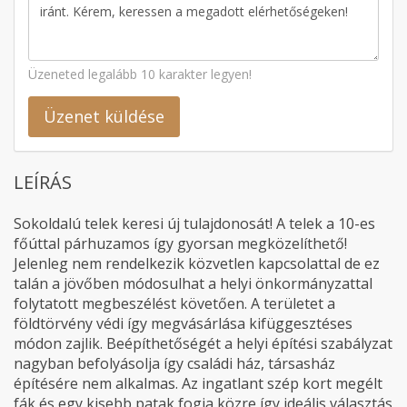
Üzeneted legalább 10 karakter legyen!
Üzenet küldése
LEÍRÁS
Sokoldalú telek keresi új tulajdonosát! A telek a 10-es
főúttal párhuzamos így gyorsan megközelíthető!
Jelenleg nem rendelkezik közvetlen kapcsolattal de ez
talán a jövőben módosulhat a helyi önkormányzattal
folytatott megbeszélést követően. A területet a
földtörvény védi így megvásárlása kifüggesztéses
módon zajlik. Beépíthetőségét a helyi építési szabályzat
nagyban befolyásolja így családi ház, társasház
építésére nem alkalmas. Az ingatlant szép kort megélt
fák és egy kisebb patak fogja közre így ideális választás