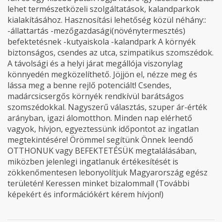
lehet természetközeli szolgáltatások, kalandparkok
kialakításához. Hasznosítási lehetőség közül néhány::
-állattartás -mezőgazdasági(növénytermesztés)
befektetésnek -kutyaiskola -kalandpark A környék
biztonságos, csendes az utca, szimpatikus szomszédok.
A távolsági és a helyi járat megállója viszonylag
könnyedén megközelíthető. Jöjjön el, nézze meg és
lássa meg a benne rejlő potenciált! Csendes,
madárcsicsergős környék rendkívül barátságos
szomszédokkal. Nagyszerű választás, szuper ár-érték
arányban, igazi álomotthon. Minden nap elérhető
vagyok, hívjon, egyeztessünk időpontot az ingatlan
megtekintésére! Örömmel segítünk Önnek leendő
OTTHONUK vagy BEFEKTETÉSÜK megtalálásában,
miközben jelenlegi ingatlanuk értékesítését is
zökkenőmentesen lebonyolítjuk Magyarország egész
területén! Keressen minket bizalommal! (További
képekért és információkért kérem hívjon!)