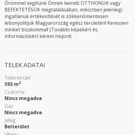
Örömmel segítünk Önnek leendő OTTHONUK vagy
BEFEKTETÉSÜK megtalálásában, miközben jelenlegi
ingatlanuk értékesítését is zökkenőmentesen
lebonyolítjuk Magyarország egész területén! Keressen
minket bizalommal! (További képekért és
információkért kérem hívjon!)
TELEK ADATAI
Telek terület
2
593 m
Csatorna
Nincs megadva
Gáz
Nincs megadva
Jelleg
Belterület
Villany