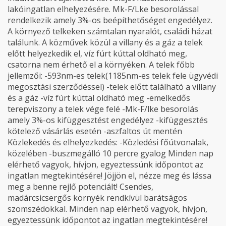
lakóingatlan elhelyezésére. Mk-F/Lke besorolással
rendelkezik amely 3%-os beépíthetőséget engedélyez.
A környező telkeken számtalan nyaralót, családi házat
találunk. A közművek közül a villany és a gáz a telek
előtt helyezkedik el, víz fúrt kúttal oldható meg,
csatorna nem érhető el a környéken. A telek főbb
jellemzői: -593nm-es telek(1185nm-es telek fele ügyvédi
megosztási szerződéssel) -telek előtt található a villany
és a gáz -víz fúrt kúttal oldható meg -emelkedős
terepviszony a telek vége felé -Mk-F/lke besorolás
amely 3%-os kifüggesztést engedélyez -kifüggesztés
kötelező vásárlás esetén -aszfaltos út mentén
Közlekedés és elhelyezkedés: -Közledési főútvonalak,
közelében -buszmegálló 10 percre gyalog Minden nap
elérhető vagyok, hívjon, egyeztessünk időpontot az
ingatlan megtekintésére! Jöjjön el, nézze meg és lássa
meg a benne rejlő potenciált! Csendes,
madárcsicsergős környék rendkívül barátságos
szomszédokkal. Minden nap elérhető vagyok, hívjon,
egyeztessünk időpontot az ingatlan megtekintésére!