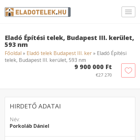
Toggl
navig
Eladó Építési telek, Budapest III. kerület,
593 nm
Főoldal
»
Eladó telek Budapest III. ker
» Eladó Építési
telek, Budapest III. kerület, 593 nm
9 900 000 Ft
€27 270
HIRDETŐ ADATAI
Név:
Porkoláb Dániel