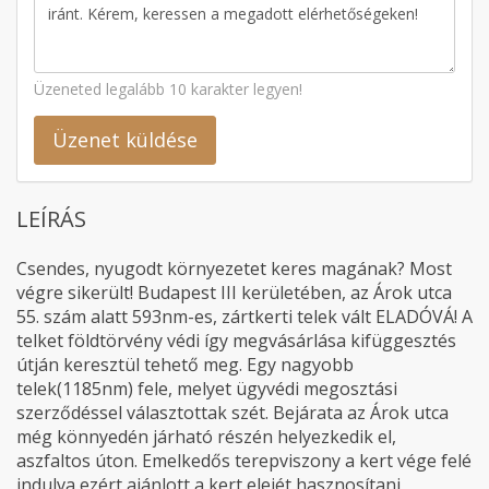
Üzeneted legalább 10 karakter legyen!
Üzenet küldése
LEÍRÁS
Csendes, nyugodt környezetet keres magának? Most
végre sikerült! Budapest III kerületében, az Árok utca
55. szám alatt 593nm-es, zártkerti telek vált ELADÓVÁ! A
telket földtörvény védi így megvásárlása kifüggesztés
útján keresztül tehető meg. Egy nagyobb
telek(1185nm) fele, melyet ügyvédi megosztási
szerződéssel választottak szét. Bejárata az Árok utca
még könnyedén járható részén helyezkedik el,
aszfaltos úton. Emelkedős terepviszony a kert vége felé
indulva ezért ajánlott a kert elejét hasznosítani