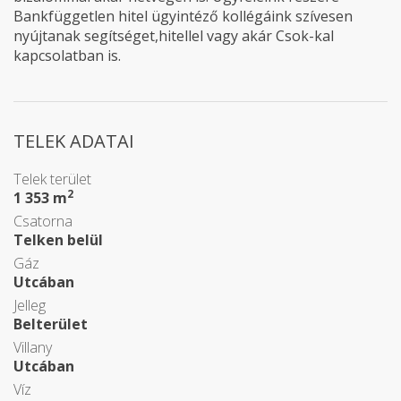
Bankfüggetlen hitel ügyintéző kollégáink szívesen
nyújtanak segítséget,hitellel vagy akár Csok-kal
kapcsolatban is.
TELEK ADATAI
Telek terület
2
1 353 m
Csatorna
Telken belül
Gáz
Utcában
Jelleg
Belterület
Villany
Utcában
Víz