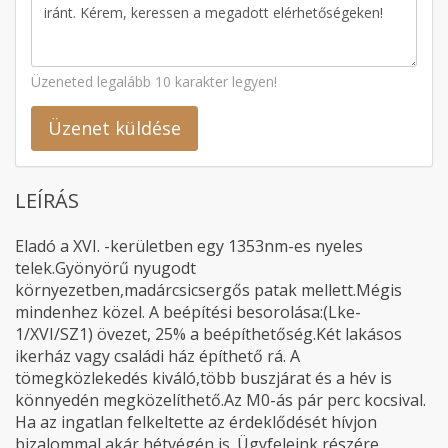
Üzeneted legalább 10 karakter legyen!
Üzenet küldése
LEÍRÁS
Eladó a XVI. -kerületben egy 1353nm-es nyeles
telek.Gyönyörű nyugodt
környezetben,madárcsicsergős patak mellett.Mégis
mindenhez közel. A beépítési besorolása:(Lke-
1/XVI/SZ1) övezet, 25% a beépíthetőség.Két lakásos
ikerház vagy családi ház építhető rá. A
tömegközlekedés kiváló,több buszjárat és a hév is
könnyedén megközelíthető.Az M0-ás pár perc kocsival.
Ha az ingatlan felkeltette az érdeklődését hívjon
bizalommal akár hétvégén is. Ügyfeleink részére