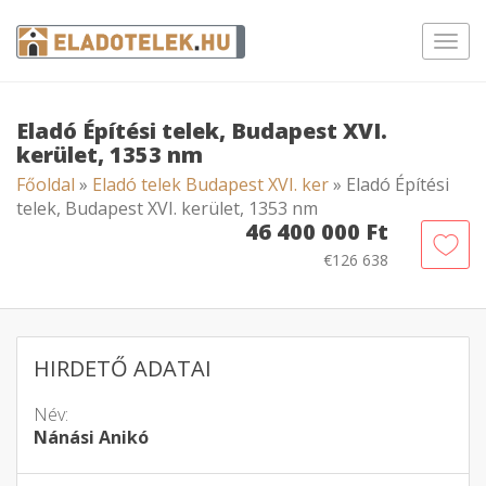
Toggl
navig
Eladó Építési telek, Budapest XVI.
kerület, 1353 nm
Főoldal
»
Eladó telek Budapest XVI. ker
» Eladó Építési
telek, Budapest XVI. kerület, 1353 nm
46 400 000 Ft
€126 638
HIRDETŐ ADATAI
Név:
Nánási Anikó