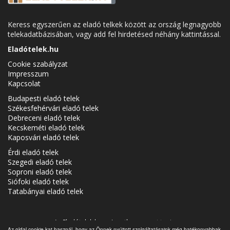
Keress egyszerűen az eladó telkek között az ország legnagyobb
telekadatbázisában, vagy add fel hirdetésed néhány kattintással.
Eladótelek.hu
Cookie szabályzat
Impresszum
Kapcsolat
Budapesti eladó telek
Székesfehérvári eladó telek
Debreceni eladó telek
Kecskeméti eladó telek
Kaposvári eladó telek
Érdi eladó telek
Szegedi eladó telek
Soproni eladó telek
Siófoki eladó telek
Tatabányai eladó telek
Az Eladótelek.hu az
Ingatlancsoport
tagja.
Az oldal cookie-kat használ, hogy az Önnek nyújtott szolgáltatásaink még hatékonyabbak