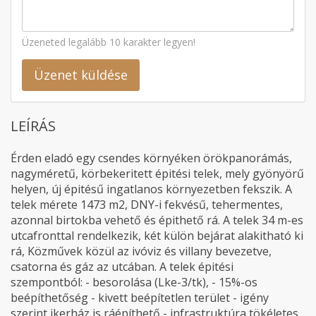
Üzeneted legalább 10 karakter legyen!
Üzenet küldése
LEÍRÁS
Érden eladó egy csendes környéken örökpanorámás,
nagyméretű, körbekeritett épitési telek, mely gyönyörű
helyen, új épitésű ingatlanos környezetben fekszik. A
telek mérete 1473 m2, DNY-i fekvésű, tehermentes,
azonnal birtokba vehető és épithető rá. A telek 34 m-es
utcafronttal rendelkezik, két külön bejárat alakitható ki
rá, Közművek közül az ivóviz és villany bevezetve,
csatorna és gáz az utcában. A telek épitési
szempontból: - besorolása (Lke-3/tk), - 15%-os
beépíthetőség - kivett beépítetlen terület - igény
szerint ikerház is ráépíthető - infrastruktúra tökéletes,