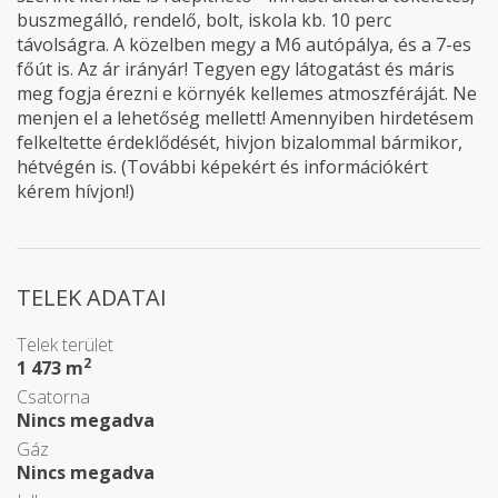
buszmegálló, rendelő, bolt, iskola kb. 10 perc
távolságra. A közelben megy a M6 autópálya, és a 7-es
főút is. Az ár irányár! Tegyen egy látogatást és máris
meg fogja érezni e környék kellemes atmoszféráját. Ne
menjen el a lehetőség mellett! Amennyiben hirdetésem
felkeltette érdeklődését, hivjon bizalommal bármikor,
hétvégén is. (További képekért és információkért
kérem hívjon!)
TELEK ADATAI
Telek terület
2
1 473 m
Csatorna
Nincs megadva
Gáz
Nincs megadva