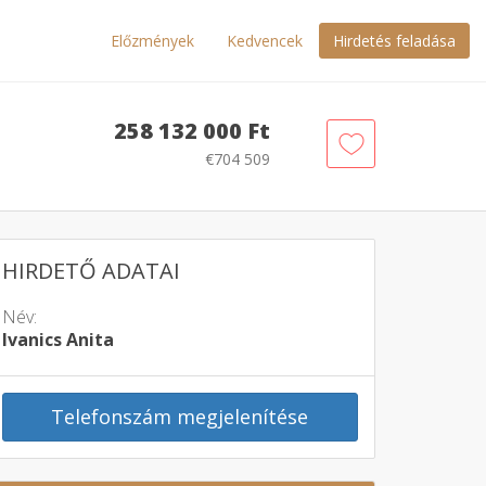
Előzmények
Kedvencek
Hirdetés feladása
258 132 000 Ft
€704 509
HIRDETŐ ADATAI
Név:
Ivanics Anita
Telefonszám megjelenítése