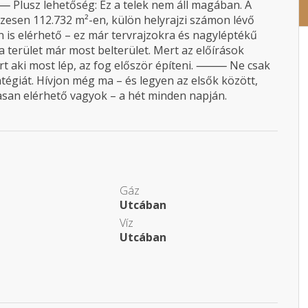
 Plusz lehetőség: Ez a telek nem áll magában. A
sszesen 112.732 m²-en, külön helyrajzi számon lévő
 is elérhető – ez már tervrajzokra és nagyléptékű
terület már most belterület. Mert az előírások
rt aki most lép, az fog először építeni. ⸻ Ne csak
giát. Hívjon még ma – és legyen az elsők között,
asan elérhető vagyok – a hét minden napján.
Gáz
Utcában
Víz
Utcában