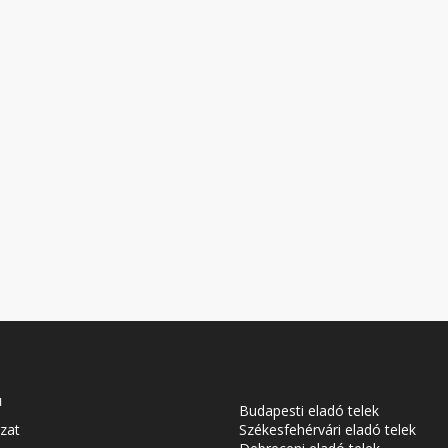
u
Budapesti eladó telek
zat
Székesfehérvári eladó telek