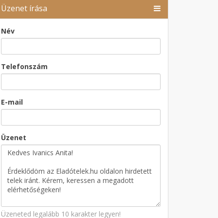
Üzenet írása
Név
Telefonszám
E-mail
Üzenet
Üzeneted legalább 10 karakter legyen!