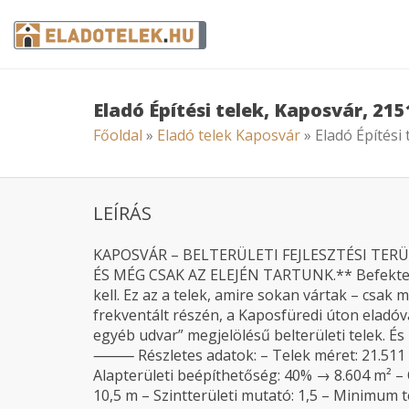
Eladó Építési telek, Kaposvár, 21
Főoldal
»
Eladó telek Kaposvár
» Eladó Építési
LEÍRÁS
KAPOSVÁR – BELTERÜLETI FEJLESZTÉSI TERÜL
ÉS MÉG CSAK AZ ELEJÉN TARTUNK.** Befektetők
kell. Ez az a telek, amire sokan vártak – csak 
frekventált részén, a Kaposfüredi úton eladóvá 
egyéb udvar” megjelölésű belterületi telek. És 
⸻ Részletes adatok: – Telek méret: 21.511 
Alapterületi beépíthetőség: 40% → 8.604 m² – 
10,5 m – Szintterületi mutató: 1,5 – Minimum 