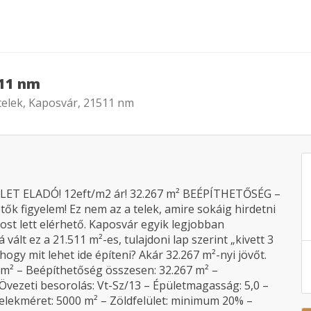
511 nm
 telek, Kaposvár, 21511 nm
ET ELADÓ! 12eft/m2 ár! 32.267 m² BEÉPÍTHETŐSÉG –
 figyelem! Ez nem az a telek, amire sokáig hirdetni
most lett elérhető. Kaposvár egyik legjobban
vált ez a 21.511 m²-es, tulajdoni lap szerint „kivett 3
hogy mit lehet ide építeni? Akár 32.267 m²-nyi jövőt.
m² – Beépíthetőség összesen: 32.267 m² –
Övezeti besorolás: Vt-Sz/13 – Épületmagasság: 5,0 –
telekméret: 5000 m² – Zöldfelület: minimum 20% –