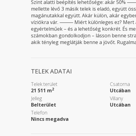
Szint alatti beépítés lehetősége: akár 50% ⸻
mellette lévő 3 másik telek is eladó, együtt ö
magánutakkal együtt. Akár külön, akár egyben
víziókra vár. ⸻ Miért különleges ez? Mert a 
egyértelműek – és a lehetőség konkrét. És me
számokban gondolkodjon – lásson benne straté
akik tényleg meglátják benne a jövőt. Rugalm
TELEK ADATAI
Telek terület
Csatorna
2
21 511 m
Utcában
Jelleg
Villany
Belterület
Utcában
Telefon
Nincs megadva