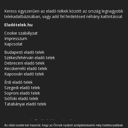
Keress egyszerűen az eladó telkek között az ország legnagyobb
telekadatbázisában, vagy add fel hirdetésed néhány kattintással.
Eladótelek.hu
Cookie szabályzat
Impresszum
Kapcsolat
Budapesti eladó telek
Székesfehérvári eladó telek
Debreceni eladó telek
Kecskeméti eladó telek
Kaposvári eladó telek
Érdi eladó telek
Szegedi eladó telek
Soproni eladó telek
Siófoki eladó telek
Tatabányai eladó telek
Az Eladótelek.hu az
Ingatlancsoport
tagja.
Az oldal cookie-kat használ, hogy az Önnek nyújtott szolgáltatásaink még hatékonyabbak