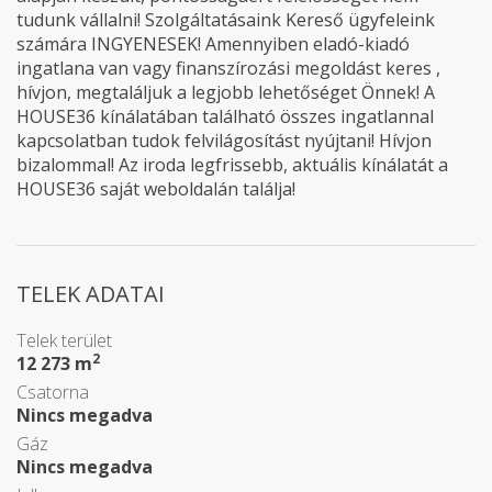
tudunk vállalni! Szolgáltatásaink Kereső ügyfeleink
számára INGYENESEK! Amennyiben eladó-kiadó
ingatlana van vagy finanszírozási megoldást keres ,
hívjon, megtaláljuk a legjobb lehetőséget Önnek! A
HOUSE36 kínálatában található összes ingatlannal
kapcsolatban tudok felvilágosítást nyújtani! Hívjon
bizalommal! Az iroda legfrissebb, aktuális kínálatát a
HOUSE36 saját weboldalán találja!
TELEK ADATAI
Telek terület
2
12 273 m
Csatorna
Nincs megadva
Gáz
Nincs megadva