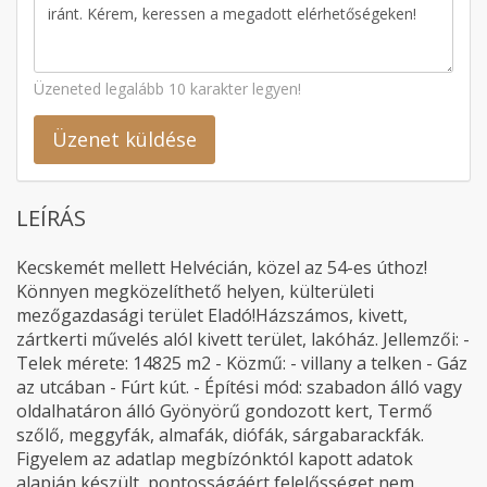
Üzeneted legalább 10 karakter legyen!
Üzenet küldése
LEÍRÁS
Kecskemét mellett Helvécián, közel az 54-es úthoz!
Könnyen megközelíthető helyen, külterületi
mezőgazdasági terület Eladó!Házszámos, kivett,
zártkerti művelés alól kivett terület, lakóház. Jellemzői: -
Telek mérete: 14825 m2 - Közmű: - villany a telken - Gáz
az utcában - Fúrt kút. - Építési mód: szabadon álló vagy
oldalhatáron álló Gyönyörű gondozott kert, Termő
szőlő, meggyfák, almafák, diófák, sárgabarackfák.
Figyelem az adatlap megbízónktól kapott adatok
alapján készült, pontosságáért felelősséget nem