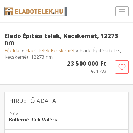
Toggl
navig
Eladó Építési telek, Kecskemét, 12273
nm
Főoldal
»
Eladó telek Kecskemét
» Eladó Építési telek,
Kecskemét, 12273 nm
23 500 000 Ft
€64 733
HIRDETŐ ADATAI
Név:
Kollerné Rádi Valéria