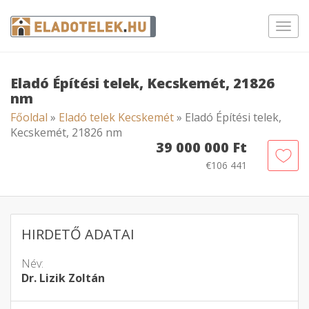
Toggl
navig
Eladó Építési telek, Kecskemét, 21826
nm
Főoldal
»
Eladó telek Kecskemét
» Eladó Építési telek,
Kecskemét, 21826 nm
39 000 000 Ft
€106 441
HIRDETŐ ADATAI
Név:
Dr. Lizik Zoltán