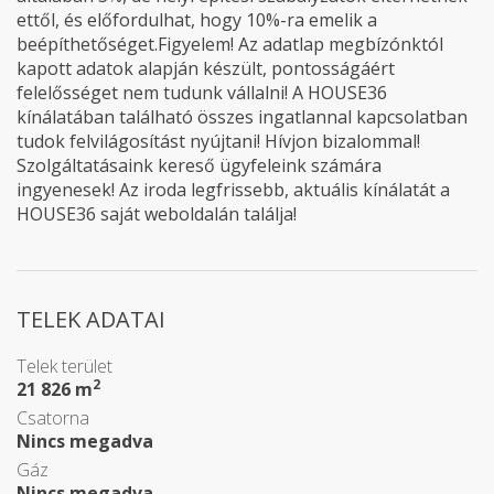
ettől, és előfordulhat, hogy 10%-ra emelik a
beépíthetőséget. ​ Figyelem! Az adatlap megbízónktól
kapott adatok alapján készült, pontosságáért
felelősséget nem tudunk vállalni! A HOUSE36
kínálatában található összes ingatlannal kapcsolatban
tudok felvilágosítást nyújtani! Hívjon bizalommal!
Szolgáltatásaink kereső ügyfeleink számára
ingyenesek! Az iroda legfrissebb, aktuális kínálatát a
HOUSE36 saját weboldalán találja!
TELEK ADATAI
Telek terület
2
21 826 m
Csatorna
Nincs megadva
Gáz
Nincs megadva