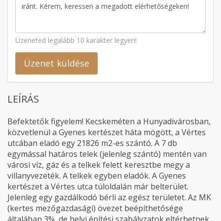
Üzeneted legalább 10 karakter legyen!
Üzenet küldése
LEÍRÁS
Befektetők figyelem! Kecskeméten a Hunyadivárosban,
közvetlenül a Gyenes kertészet háta mögött, a Vértes
utcában eladó egy 21826 m2-es szántó. A 7 db
egymással határos telek (jelenleg szántó) mentén van
városi víz, gáz és a telkek felett keresztbe megy a
villanyvezeték. A telkek egyben eladók. A Gyenes
kertészet a Vértes utca túloldalán már belterület.
Jelenleg egy gazdálkodó bérli az egész területet. Az MK
(kertes mezőgazdasági) övezet beépíthetősége
általában 3%, de helyi építési szabályzatok eltérhetnek