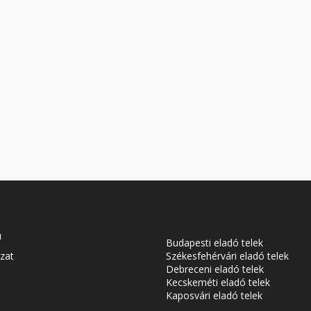
u
Budapesti eladó telek
zat
Székesfehérvári eladó telek
Debreceni eladó telek
Kecskeméti eladó telek
Kaposvári eladó telek