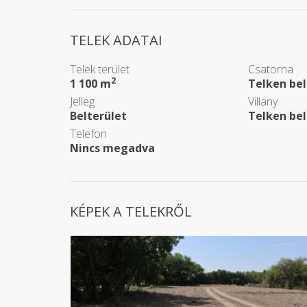
TELEK ADATAI
Telek terület
Csatorna
2
1 100 m
Telken bel
Jelleg
Villany
Belterület
Telken bel
Telefon
Nincs megadva
KÉPEK A TELEKRŐL