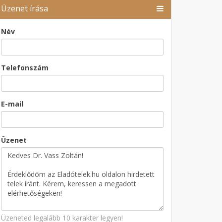
Üzenet írása
Név
Telefonszám
E-mail
Üzenet
Üzeneted legalább 10 karakter legyen!