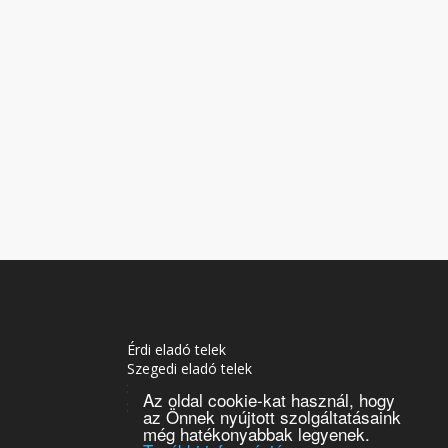
Érdi eladó telek
Szegedi eladó telek
Soproni eladó telek
Az oldal cookie-kat használ, hogy
Siófoki eladó telek
az Önnek nyújtott szolgáltatásaink
Tatabányai eladó telek
még hatékonyabbak legyenek.