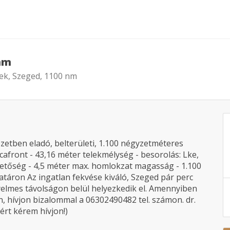
 nm
lek, Szeged, 1100 nm
zetben eladó, belterületi, 1.100 négyzetméteres
tcafront - 43,16 méter telekmélység - besorolás: Lke,
hetőség - 4,5 méter max. homlokzat magasság - 1.100
k határon Az ingatlan fekvése kiváló, Szeged pár perc
ényelmes távolságon belül helyezkedik el. Amennyiben
n, hívjon bizalommal a 06302490482 tel. számon. dr.
ért kérem hívjon!)