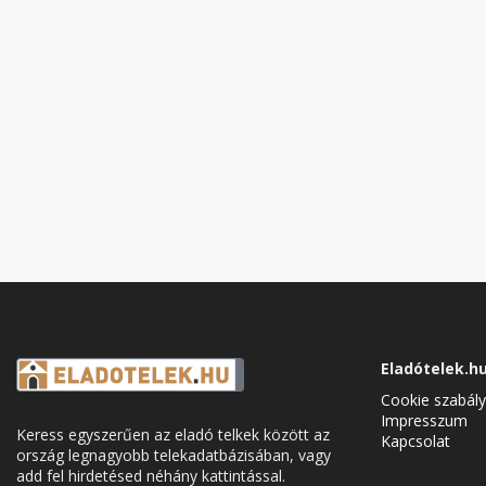
Eladótelek.h
Cookie szabály
Impresszum
Keress egyszerűen az eladó telkek között az
Kapcsolat
ország legnagyobb telekadatbázisában, vagy
add fel hirdetésed néhány kattintással.