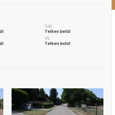
Gáz
ül
Telken belül
Víz
ül
Telken belül