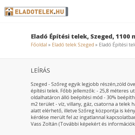
Eladó Építési telek, Szeged, 1100
Főoldal
»
Eladó telek Szeged
» Eladó Építési te
LEÍRÁS
Szeged - Szőreg egyik legjobb részén,zöld öve
építési telek. Főbb jellemzők: - 25,8 méteres u
oldalhatáron álló beépítési mód - 30% beépít
m2 terület - víz, villany, gáz, csatorna a tele
alatt elérhető, illetve Szőreg központja is k
kérdése merült fel az ingatlannal kapcsolatba
Vass Zoltán (További képekért és információk