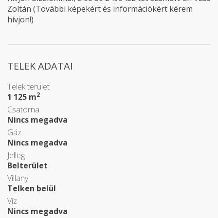
Zoltán (További képekért és információkért kérem
hívjon!)
TELEK ADATAI
Telek terület
2
1 125 m
Csatorna
Nincs megadva
Gáz
Nincs megadva
Jelleg
Belterület
Villany
Telken belül
Víz
Nincs megadva