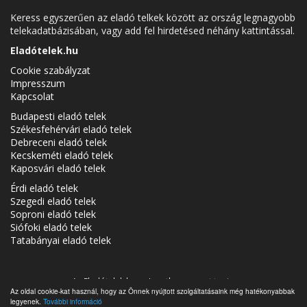
Keress egyszerűen az eladó telkek között az ország legnagyobb
telekadatbázisában, vagy add fel hirdetésed néhány kattintással.
Eladótelek.hu
Cookie szabályzat
Impresszum
Kapcsolat
Budapesti eladó telek
Székesfehérvári eladó telek
Debreceni eladó telek
Kecskeméti eladó telek
Kaposvári eladó telek
Érdi eladó telek
Szegedi eladó telek
Soproni eladó telek
Siófoki eladó telek
Tatabányai eladó telek
Az Eladótelek.hu az
Ingatlancsoport
tagja.
Az oldal cookie-kat használ, hogy az Önnek nyújtott szolgáltatásaink még hatékonyabbak
Eladó telkek Magyarországon - Eladótelek.hu © 2026 Minden jog
legyenek.
További információ