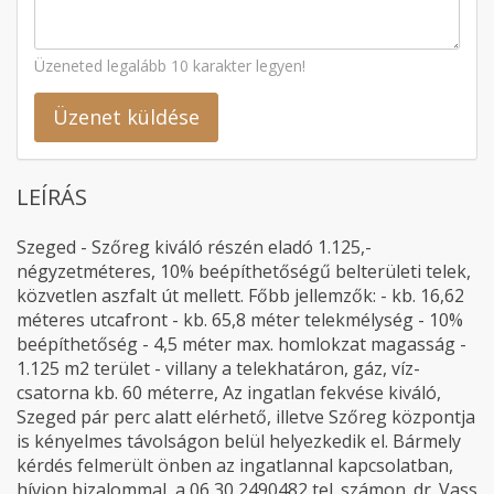
Üzeneted legalább 10 karakter legyen!
Üzenet küldése
LEÍRÁS
Szeged - Szőreg kiváló részén eladó 1.125,-
négyzetméteres, 10% beépíthetőségű belterületi telek,
közvetlen aszfalt út mellett. Főbb jellemzők: - kb. 16,62
méteres utcafront - kb. 65,8 méter telekmélység - 10%
beépíthetőség - 4,5 méter max. homlokzat magasság -
1.125 m2 terület - villany a telekhatáron, gáz, víz-
csatorna kb. 60 méterre, Az ingatlan fekvése kiváló,
Szeged pár perc alatt elérhető, illetve Szőreg központja
is kényelmes távolságon belül helyezkedik el. Bármely
kérdés felmerült önben az ingatlannal kapcsolatban,
hívjon bizalommal, a 06 30 2490482 tel. számon. dr. Vass