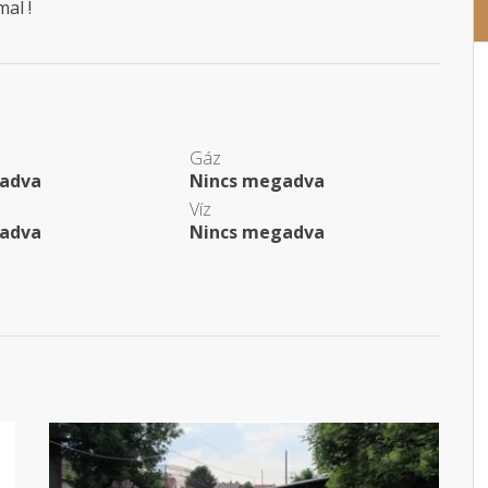
al !
Gáz
adva
Nincs megadva
Víz
adva
Nincs megadva