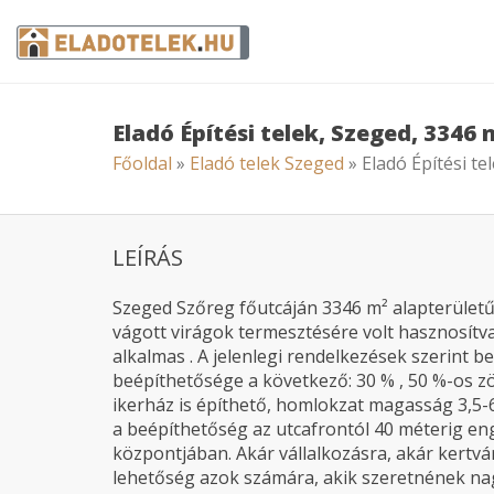
Eladó Építési telek, Szeged, 3346
Főoldal
»
Eladó telek Szeged
» Eladó Építési te
LEÍRÁS
Szeged Szőreg főutcáján 3346 m² alapterületű 
vágott virágok termesztésére volt hasznosítva, 
alkalmas . A jelenlegi rendelkezések szerint be
beépíthetősége a következő: 30 % , 50 %-os zöl
ikerház is építhető, homlokzat magasság 3,5-6,
a beépíthetőség az utcafrontól 40 méterig eng
központjában. Akár vállalkozásra, akár kertvár
lehetőség azok számára, akik szeretnének nagy 