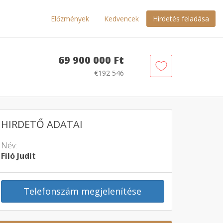
Előzmények
Kedvencek
Hirdetés feladása
69 900 000 Ft
€192 546
HIRDETŐ ADATAI
Név:
Filó Judit
Telefonszám megjelenítése