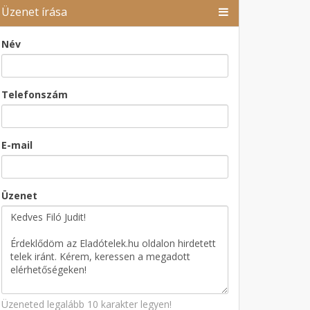
Üzenet írása
Név
Telefonszám
E-mail
Üzenet
Üzeneted legalább 10 karakter legyen!