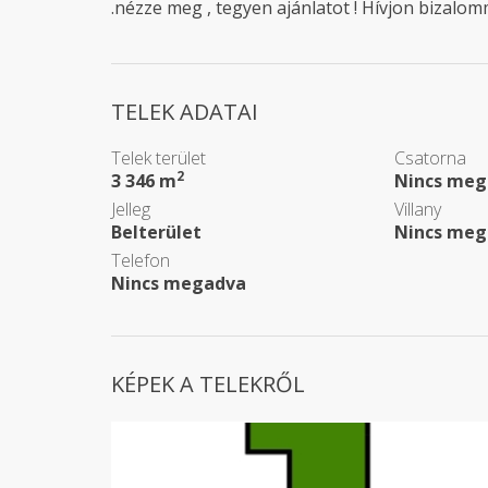
.nézze meg , tegyen ajánlatot ! Hívjon bizalomm
TELEK ADATAI
Telek terület
Csatorna
2
3 346 m
Nincs meg
Jelleg
Villany
Belterület
Nincs meg
Telefon
Nincs megadva
KÉPEK A TELEKRŐL