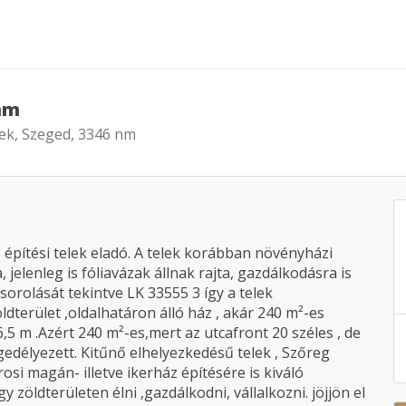
 nm
lek, Szeged, 3346 nm
építési telek eladó. A telek korábban növényházi
jelenleg is fóliavázak állnak rajta, gazdálkodásra is
sorolását tekintve LK 33555 3 így a telek
dterület ,oldalhatáron álló ház , akár 240 m²-es
5 m .Azért 240 m²-es,mert az utcafront 20 széles , de
edélyezett. Kitűnő elhelyezkedésű telek , Szőreg
osi magán- illetve ikerház építésére is kiváló
zöldterületen élni ,gazdálkodni, vállalkozni. jöjjön el