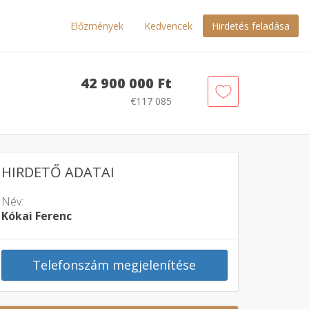
Előzmények
Kedvencek
Hirdetés feladása
42 900 000 Ft
€117 085
HIRDETŐ ADATAI
Név:
Kókai Ferenc
Telefonszám megjelenítése