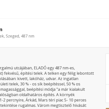
m
lek, Szeged, 487 nm
rgalmú utcájában, ELADÓ egy 487 nm-es,
) fekvésű, építési telek. A telken egy félig lebontott
olásában: kivett, lakóház, udvar. Az ingatlan
leti telek, 30 % - os sík beépítéssel, 50 % os
 magassággal, beépítési módja "a már kialakult
valóságban oldalhatáros építés. A környék
-2 percnyire, Árkád, Mars téri piac 5- 10 perces
gtekintése rugalmas. Várom megtisztelő hívását: