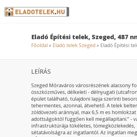
Eladó Építési telek, Szeged, 487 n
Főoldal
»
Eladó telek Szeged
» Eladó Építési te
LEÍRÁS
Szeged Móraváros városrészének alacsony fo
összközműves, délkeleti - délnyugati (utcafront
épület található, tulajdoni lapja szerinti besor
tehermentes, azonnal, átvehető. A telek belterü
zöldövezeti aránnyal, max 6,5 m es homlokzat
adottságoktól függően kell megállapítani." - 
infrastruktúrája tökéletes, tömegközlekedés, 1
sétatávolságra az ingatlantól. Az ingatlan me