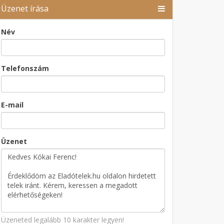
Üzenet írása
Név
Telefonszám
E-mail
Üzenet
Üzeneted legalább 10 karakter legyen!