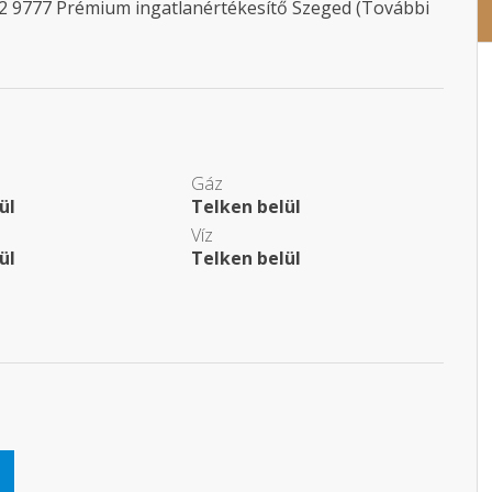
2 9777 Prémium ingatlanértékesítő Szeged (További
Gáz
ül
Telken belül
Víz
ül
Telken belül