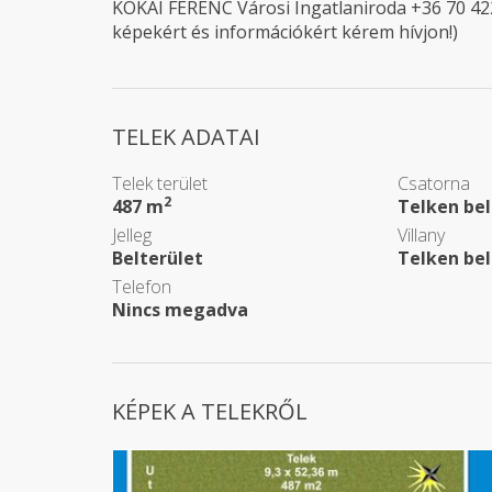
KÓKAI FERENC Városi Ingatlaniroda +36 70 42
képekért és információkért kérem hívjon!)
TELEK ADATAI
Telek terület
Csatorna
2
487 m
Telken bel
Jelleg
Villany
Belterület
Telken bel
Telefon
Nincs megadva
KÉPEK A TELEKRŐL