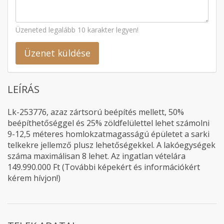
Üzeneted legalább 10 karakter legyen!
Üzenet küldése
LEÍRÁS
Lk-253776, azaz zártsorú beépítés mellett, 50%
beépíthetőséggel és 25% zöldfelülettel lehet számolni
9-12,5 méteres homlokzatmagasságú épületet a sarki
telkekre jellemző plusz lehetőségekkel. A lakóegységek
száma maximálisan 8 lehet. Az ingatlan vételára
149.990.000 Ft (További képekért és információkért
kérem hívjon!)