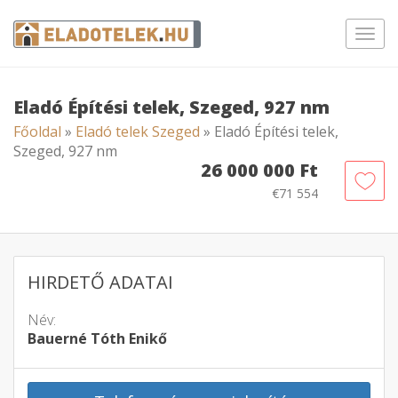
Toggl
navig
Eladó Építési telek, Szeged, 927 nm
Főoldal
»
Eladó telek Szeged
» Eladó Építési telek,
Szeged, 927 nm
26 000 000 Ft
€71 554
HIRDETŐ ADATAI
Név:
Bauerné Tóth Enikő