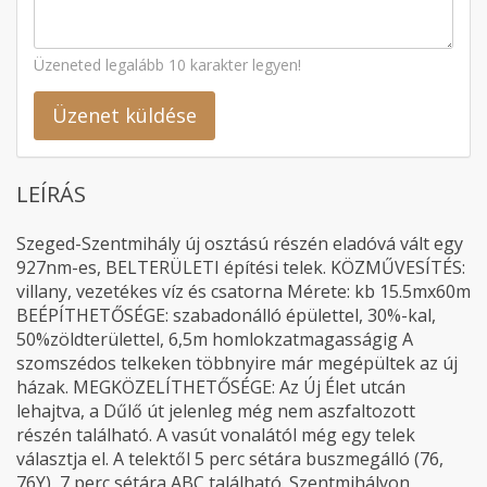
Üzeneted legalább 10 karakter legyen!
Üzenet küldése
LEÍRÁS
Szeged-Szentmihály új osztású részén eladóvá vált egy
927nm-es, BELTERÜLETI építési telek. KÖZMŰVESÍTÉS:
villany, vezetékes víz és csatorna Mérete: kb 15.5mx60m
BEÉPÍTHETŐSÉGE: szabadonálló épülettel, 30%-kal,
50%zöldterülettel, 6,5m homlokzatmagasságig A
szomszédos telkeken többnyire már megépültek az új
házak. MEGKÖZELÍTHETŐSÉGE: Az Új Élet utcán
lehajtva, a Dűlő út jelenleg még nem aszfaltozott
részén található. A vasút vonalától még egy telek
választja el. A telektől 5 perc sétára buszmegálló (76,
76Y), 7 perc sétára ABC található. Szentmihályon