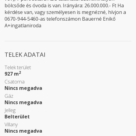
bölcsőde és óvoda is van. Irányára: 26.000.000.- Ft Ha
kérdése van, vagy személyesen is megnézné, hívjon a
0670-944-5460-as telefonszámon Bauerné Enikő
A+ingatlaniroda
TELEK ADATAI
Telek terület
2
927 m
Csatorna
Nincs megadva
Gáz
Nincs megadva
Jelleg
Belterület
Villany
Nincs megadva