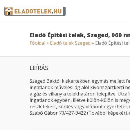
Eladó Építési telek, Szeged, 960 n
Főoldal
»
Eladó telek Szeged
» Eladó Építési te
LEÍRÁS
Szeged Baktói kiskertekben egymás mellett f
ingatlanok művelési ág alól kivont zártkerti 
a gáz és villany a telekhatáron telepítve. Utc
ingatlanok egyben, illetve külön-külön is megv
részletekért, kérdés vagy időpont egyeztetés 
Szabó Gábor 70/427-9422 (További képekért é