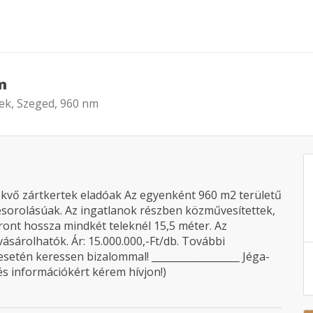
m
lek, Szeged, 960 nm
ekvő zártkertek eladóak Az egyenként 960 m2 területű
besorolásúak. Az ingatlanok részben közművesítettek,
afront hossza mindkét teleknél 15,5 méter. Az
ásárolhatók. Ár: 15.000.000,-Ft/db. További
esetén keressen bizalommal! __________________ Jéga-
s információkért kérem hívjon!)