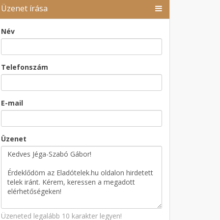
Üzenet írása
Név
Telefonszám
E-mail
Üzenet
Üzeneted legalább 10 karakter legyen!