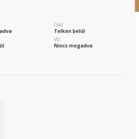
Gáz
adva
Telken belül
Víz
ül
Nincs megadva