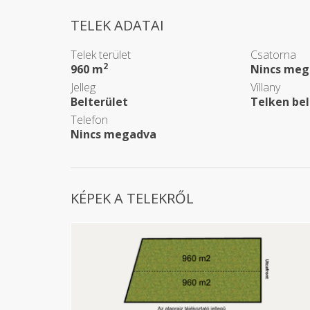
TELEK ADATAI
Telek terület
Csatorna
2
960 m
Nincs meg
Jelleg
Villany
Belterület
Telken bel
Telefon
Nincs megadva
KÉPEK A TELEKRŐL