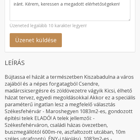
Üzeneted legalább 10 karakter legyen!
Üzenet küldése
LEÍRÁS
Bújtassa el házát a természetben Kiszabadulna a város
zajából és a népes forgatagból Csendre,
madárcsicsergésre és zöldövezetre vágyik Kicsi, élhető
házat tervez, egyedi megoldásokkal Akkor ez a speciális
paraméterű ingatlan lesz a megfelelő választás
Székesfehérvár - Maroshegyen 1083m2-es, gondozott
építési telek ELADÓ! A telek jellemzői: -
Székesfehérváron, családi házas övezetben,
buszmegállótól 600m-re, aszfaltozott utcában, 10m
széles utcafrontú, ÉNY-i tájolású, 1083m2-es -