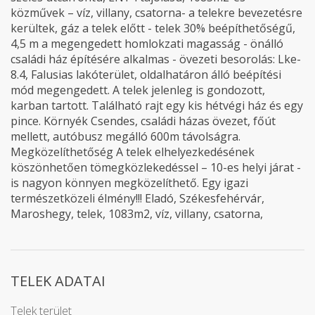
közművek – víz, villany, csatorna- a telekre bevezetésre
kerültek, gáz a telek előtt - telek 30% beépíthetőségű,
4,5 m a megengedett homlokzati magasság - önálló
családi ház építésére alkalmas - övezeti besorolás: Lke-
8.4, Falusias lakóterület, oldalhatáron álló beépítési
mód megengedett. A telek jelenleg is gondozott,
karban tartott. Található rajt egy kis hétvégi ház és egy
pince. Környék Csendes, családi házas övezet, főút
mellett, autóbusz megálló 600m távolságra.
Megközelíthetőség A telek elhelyezkedésének
köszönhetően tömegközlekedéssel – 10-es helyi járat -
is nagyon könnyen megközelíthető. Egy igazi
természetközeli élmény!!! Eladó, Székesfehérvár,
Maroshegy, telek, 1083m2, víz, villany, csatorna,
TELEK ADATAI
Telek terület