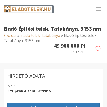
Toggl
navig
Eladó Építési telek, Tatabánya, 3153 nm
Főoldal
»
Eladó telek Tatabánya
» Eladó Építési telek,
Tatabánya, 3153 nm
49 900 000 Ft
€137 716
HIRDETŐ ADATAI
Név:
Czuprák-Csehi Bettina