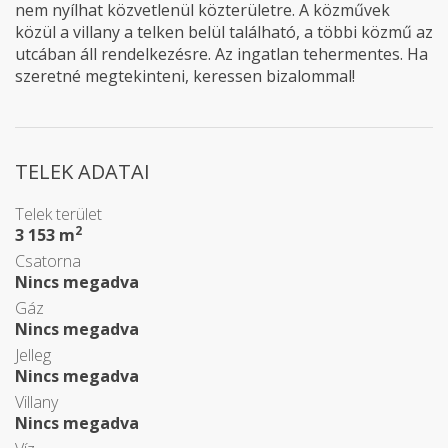
nem nyílhat közvetlenül közterületre. A közművek
közül a villany a telken belül található, a többi közmű az
utcában áll rendelkezésre. Az ingatlan tehermentes. Ha
szeretné megtekinteni, keressen bizalommal!
TELEK ADATAI
Telek terület
2
3 153 m
Csatorna
Nincs megadva
Gáz
Nincs megadva
Jelleg
Nincs megadva
Villany
Nincs megadva