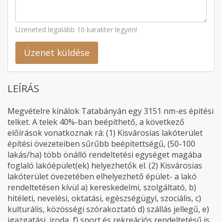
Üzeneted legalább 10 karakter legyen!
Üzenet küldése
LEÍRÁS
Megvételre kínálok Tatabányán egy 3151 nm-es építési
telket. A telek 40%-ban beépíthető, a következő
előírások vonatkoznak rá: (1) Kisvárosias lakóterület
építési övezeteiben sűrűbb beépítettségű, (50-100
lakás/ha) több önálló rendeltetési egységet magába
foglaló lakóépület(ek) helyezhetők el. (2) Kisvárosias
lakóterület övezetében elhelyezhető épület- a lakó
rendeltetésen kívül a) kereskedelmi, szolgáltató, b)
hitéleti, nevelési, oktatási, egészségügyi, szociális, c)
kulturális, közösségi szórakoztató d) szállás jellegű, e)
igazgatási, iroda, f) sport és rekreációs rendeltetésű is