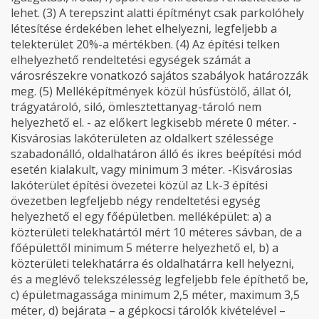
lehet. (3) A terepszint alatti építményt csak parkolóhely
létesítése érdekében lehet elhelyezni, legfeljebb a
telekterület 20%-a mértékben. (4) Az építési telken
elhelyezhető rendeltetési egységek számát a
városrészekre vonatkozó sajátos szabályok határozzák
meg. (5) Melléképítmények közül húsfüstölő, állat ól,
trágyatároló, siló, ömlesztettanyag-tároló nem
helyezhető el. - az előkert legkisebb mérete 0 méter. -
Kisvárosias lakóterületen az oldalkert szélessége
szabadonálló, oldalhatáron álló és ikres beépítési mód
esetén kialakult, vagy minimum 3 méter. -Kisvárosias
lakóterület építési övezetei közül az Lk-3 építési
övezetben legfeljebb négy rendeltetési egység
helyezhető el egy főépületben. melléképület: a) a
közterületi telekhatártól mért 10 méteres sávban, de a
főépülettől minimum 5 méterre helyezhető el, b) a
közterületi telekhatárra és oldalhatárra kell helyezni,
és a meglévő telekszélesség legfeljebb fele építhető be,
c) épületmagassága minimum 2,5 méter, maximum 3,5
méter, d) bejárata – a gépkocsi tárolók kivételével –