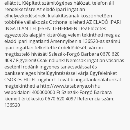
ellátott. Kiépített számítógépes hálózat, telefon áll
rendelkezésre Az eladó ipari ingatlan
elhelyezkedésének, kialakításának köszönhetően
többféle vállalkozás Otthona is lehet! AZ ELADÓ IPARI
INGATLAN TELJESEN TEHERMENTES! Előzetes
egyeztetés alapján kizárólag velem tekintheti meg az
eladó ipari ingatlant! Amennyiben a 136520-as számú
ipari ingatlan felkeltette érdeklődését, várom
megtisztelő hívását! Szlezák-Forgó Barbara 0670 620
4097 Figyelem! Csak nálunk! Nemcsak ingatlan vásárlás
esetén! Irodánk ingyenes tanácsadással és
banksemleges hitelügyintézéssel várja ügyfeleinket
CSOK és HITEL ügyben! További ingatlankínálatunkat
megtekintheti a http://www.tatabanya.oh.hu
weboldalon! 400000000 Ft Szlezák-Forgó Barbara
kiemelt értékesítő 0670 620 4097 Referencia szám:
136520