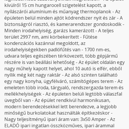
kívülről 15 cm hungarocell szigetelést kapott, a
nyílászárói alumínium és műanyag thermoplanok - Az
épületen belül minden ajtót kódrendszer nyit és zár - A
biztonságról riasztó, és kamerarendszer gondoskodik -
Minden irodahelyiség, garázs kamerázott - A teljes
terület 2997 nm, ami körbekerített - Fűtése
kondenzációs kazánnal megoldott, az
irodahelyiségekben padlófűtés van - 1700 nm-es,
udvara teljes egészében térkövezett, több gépjármű
részére is van beállási lehetőség - Az épület oldalán egy
nagy műhely kapott helyet, ahol 10 autó is elfér, ebből
nyílik még két nagy raktár - Az alsó szinten található
egy nagy konyha, ügyfélváró, számítógépes terem - Az
emeleten több iroda, tárgyaló, rendszergazda terem és
mellékhelyiségek - Az épületen belüli legtöbb válaszfal
üvegből van - Az épület rendkívül harmonikusan,
modern berendezésekkel lett berendezve, a legjobb
minőségű burkolatokat használták építkezéskor -
Nagy teljesítményű ipari áram van: 3x50 Amper - Az
ELADÓ ipari ingatlan összközműves, ipari árammal