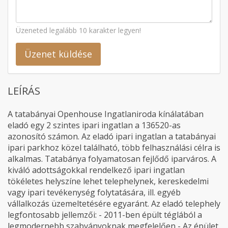
Üzeneted legalább 10 karakter legyen!
Üzenet küldése
LEÍRÁS
A tatabányai Openhouse Ingatlaniroda kínálatában
eladó egy 2 szintes ipari ingatlan a 136520-as
azonosító számon. Az eladó ipari ingatlan a tatabányai
ipari parkhoz közel található, több felhasználási célra is
alkalmas. Tatabánya folyamatosan fejlődő iparváros. A
kiváló adottságokkal rendelkező ipari ingatlan
tökéletes helyszíne lehet telephelynek, kereskedelmi
vagy ipari tevékenység folytatására, ill. egyéb
vállalkozás üzemeltetésére egyaránt. Az eladó telephely
legfontosabb jellemzői: - 2011-ben épült téglából a
legmodernebb szabványoknak megfelelően - Az épület