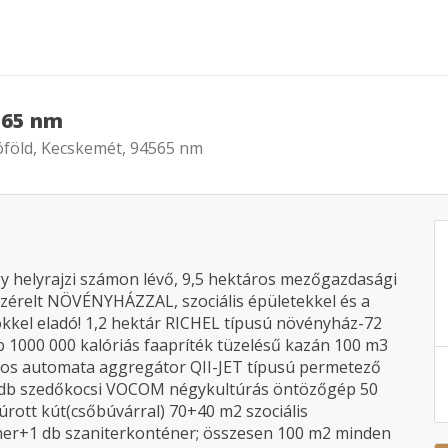
565 nm
óföld, Kecskemét, 94565 nm
 helyrajzi számon lévő, 9,5 hektáros mezőgazdasági
avezérelt NÖVÉNYHÁZZAL, szociális épületekkel és a
kel eladó! 1,2 hektár RICHEL típusú növényház-72
1000 000 kalóriás faapríték tüzelésű kazán 100 m3
W-os automata aggregátor QII-JET típusú permetező
 db szedőkocsi VOCOM négykultúrás öntözőgép 50
úrott kút(csőbúvárral) 70+40 m2 szociális
ner+1 db szaniterkonténer; összesen 100 m2 minden