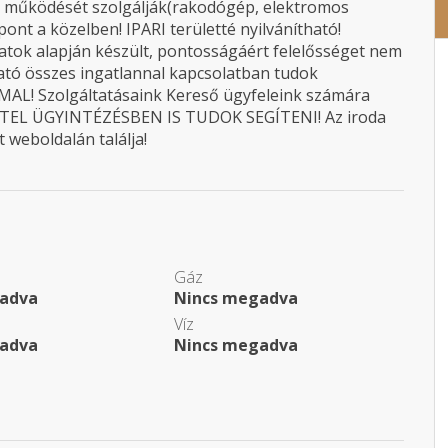
z működését szolgálják(rakodógép, elektromos
ont a közelben! IPARI területté nyilvánítható!
atok alapján készült, pontosságáért felelősséget nem
ható összes ingatlannal kapcsolatban tudok
L! Szolgáltatásaink Kereső ügyfeleink számára
EL ÜGYINTÉZÉSBEN IS TUDOK SEGÍTENI! Az iroda
 weboldalán találja!
Gáz
adva
Nincs megadva
Víz
adva
Nincs megadva