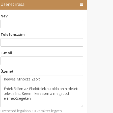
Üzenet írása
Név
Telefonszám
E-mail
Üzenet
Üzeneted legalább 10 karakter legyen!