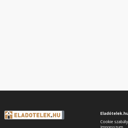
Eladótelek.h
Cookie szabály
Impresszum