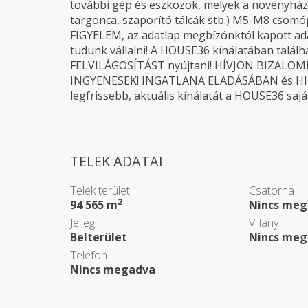
további gép és eszközök, melyek a növényhá
targonca, szaporító tálcák stb.) M5-M8 csomóp
FIGYELEM, az adatlap megbízónktól kapott ad
tudunk vállalni! A HOUSE36 kínálatában talál
FELVILÁGOSÍTÁST nyújtani! HÍVJON BIZALOMMA
INGYENESEK! INGATLANA ELADÁSÁBAN és HIT
legfrissebb, aktuális kínálatát a HOUSE36 saját
TELEK ADATAI
Telek terület
Csatorna
2
94 565 m
Nincs meg
Jelleg
Villany
Belterület
Nincs meg
Telefon
Nincs megadva