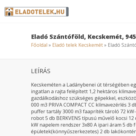
Eladó Szántóföld, Kecskemét, 94
Főoldal
»
Eladó telek Kecskemét
» Eladó Szánt
LEÍRÁS
Kecskeméten a Ladánybenei út térségében egy
ingatlan a rajta felépített 1,2 hektáros klím
gazdálkodáshoz szükséges gépekkel, eszközök
000 m3 PRIVA COMPACT CC klímavezérlés 3 db 
puffer tartály 3000 m3 faapríték tároló 72 k
robot 5 db BERKVENS típusú művelő kocsi 12
kW napelem rendszer 3x80 A ipari áram 5 db f
épületek(könnyűszerkezetes) 2 db lakókonté