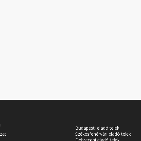
u
Budapesti eladó telek
zat
Székesfehérvári eladó telek
Debreceni eladó telek