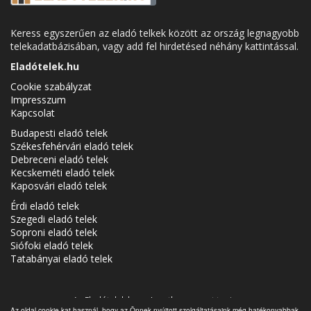
Keress egyszerűen az eladó telkek között az ország legnagyobb
telekadatbázisában, vagy add fel hirdetésed néhány kattintással.
Eladótelek.hu
Cookie szabályzat
Impresszum
Kapcsolat
Budapesti eladó telek
Székesfehérvári eladó telek
Debreceni eladó telek
Kecskeméti eladó telek
Kaposvári eladó telek
Érdi eladó telek
Szegedi eladó telek
Soproni eladó telek
Siófoki eladó telek
Tatabányai eladó telek
Az Eladótelek.hu az
Ingatlancsoport
tagja.
Az oldal cookie-kat használ, hogy az Önnek nyújtott szolgáltatásaink még hatékonyabbak