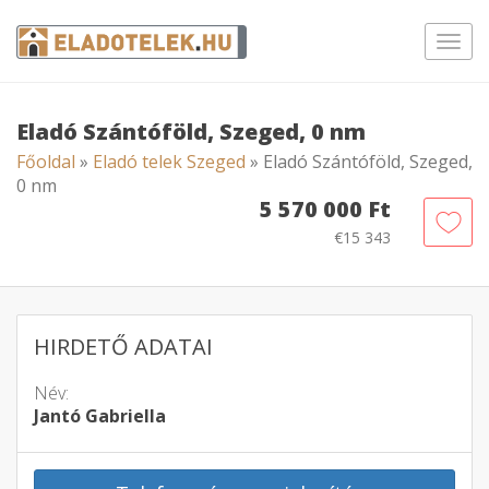
Toggl
navig
Eladó Szántóföld, Szeged, 0 nm
Főoldal
»
Eladó telek Szeged
» Eladó Szántóföld, Szeged,
0 nm
5 570 000 Ft
€15 343
HIRDETŐ ADATAI
Név:
Jantó Gabriella