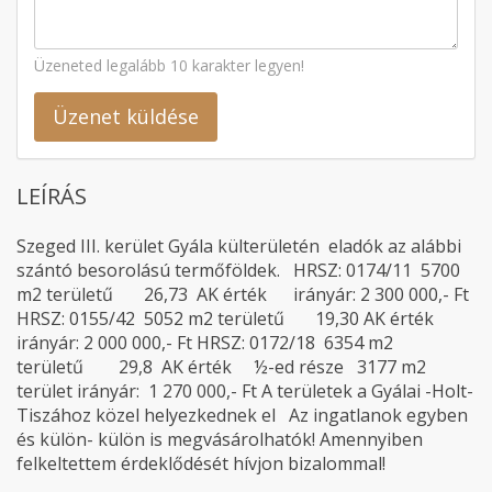
Üzeneted legalább 10 karakter legyen!
Üzenet küldése
LEÍRÁS
Szeged III. kerület Gyála külterületén eladók az alábbi
szántó besorolású termőföldek. HRSZ: 0174/11 5700
m2 területű 26,73 AK érték irányár: 2 300 000,- Ft
HRSZ: 0155/42 5052 m2 területű 19,30 AK érték
irányár: 2 000 000,- Ft HRSZ: 0172/18 6354 m2
területű 29,8 AK érték ½-ed része 3177 m2
terület irányár: 1 270 000,- Ft A területek a Gyálai -Holt-
Tiszához közel helyezkednek el Az ingatlanok egyben
és külön- külön is megvásárolhatók! Amennyiben
felkeltettem érdeklődését hívjon bizalommal!