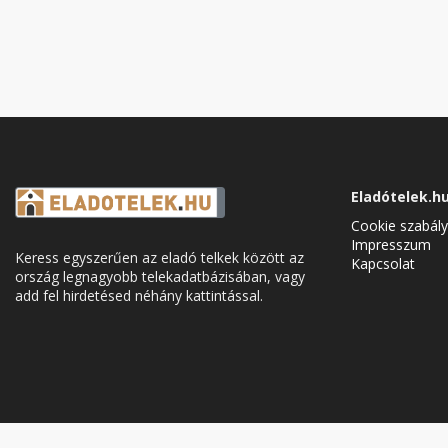
Eladótelek.h
Cookie szabály
Impresszum
Keress egyszerűen az eladó telkek között az
Kapcsolat
ország legnagyobb telekadatbázisában, vagy
add fel hirdetésed néhány kattintással.
Cookie Consent plugin for the EU cookie l