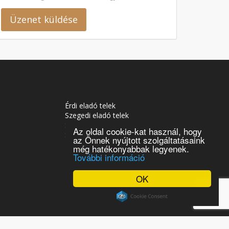
Üzenet küldése
Érdi eladó telek
Szegedi eladó telek
Soproni eladó telek
Az oldal cookie-kat használ, hogy
Siófoki eladó telek
az Önnek nyújtott szolgáltatásaink
Tatabányai eladó telek
még hatékonyabbak legyenek.
További információ
OK