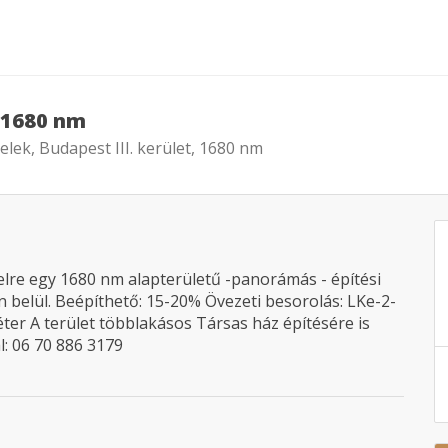
, 1680 nm
elek, Budapest III. kerület, 1680 nm
lre egy 1680 nm alapterületű -panorámás - építési
en belül. Beépíthető: 15-20% Övezeti besorolás: LKe-2-
er A terület többlakásos Társas ház építésére is
: 06 70 886 3179