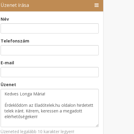
Üzenet írása
Név
Telefonszám
E-mail
Üzenet
Üzeneted legalább 10 karakter legyen!