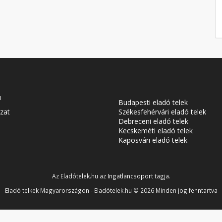
u
Budapesti eladó telek
zat
Székesfehérvári eladó telek
Debreceni eladó telek
Kecskeméti eladó telek
Kaposvári eladó telek
Az Eladótelek.hu az
Ingatlancsoport
tagja.
aw
Eladó telkek Magyarországon - Eladótelek.hu © 2026 Minden jog fenntartva