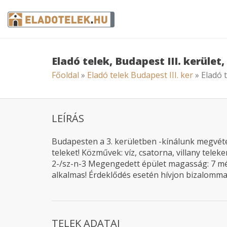
Eladó telek, Budapest III. kerület
Főoldal
»
Eladó telek Budapest III. ker
» Eladó t
LEÍRÁS
Budapesten a 3. kerületben -kínálunk megvéte
teleket! Közművek: víz, csatorna, villany telek
2-/sz-n-3 Megengedett épület magasság: 7 mét
alkalmas! Érdeklődés esetén hívjon bizalommal
TELEK ADATAI