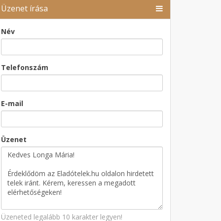
Üzenet írása
Név
Telefonszám
E-mail
Üzenet
Üzeneted legalább 10 karakter legyen!