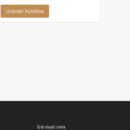
Üzenet küldése
Érdi eladó telek