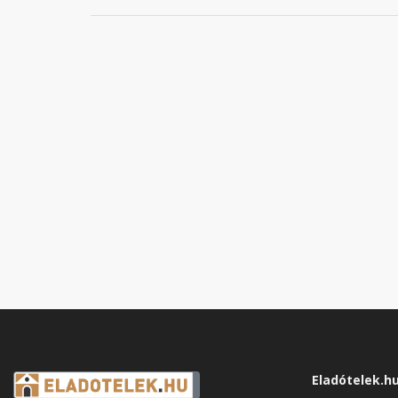
Eladótelek.h