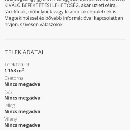
KIVÁLÓ BEFEKTETÉSI LEHETŐSÉG, akár üzleti célra,
tárolónak, műhelynek vagy kisebb lakóépületnek is.
Megtekintéssel és bővebb információval kapcsolatban
hívjon, szívesen válaszolok.
TELEK ADATAI
Telek terület
2
1 153 m
Csatorna
Nincs megadva
Gáz
Nincs megadva
Jelleg
Nincs megadva
Villany
Nincs megadva