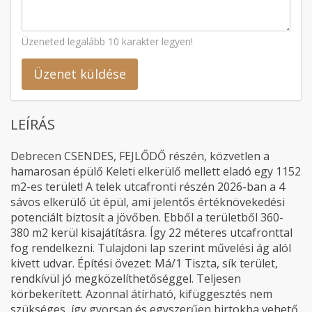
Üzeneted legalább 10 karakter legyen!
Üzenet küldése
LEÍRÁS
Debrecen CSENDES, FEJLŐDŐ részén, közvetlen a
hamarosan épülő Keleti elkerülő mellett eladó egy 1152
m2-es terület! A telek utcafronti részén 2026-ban a 4
sávos elkerülő út épül, ami jelentős értéknövekedési
potenciált biztosít a jövőben. Ebből a területből 360-
380 m2 kerül kisajátításra. Így 22 méteres utcafronttal
fog rendelkezni. Tulajdoni lap szerint művelési ág alól
kivett udvar. Építési övezet: Má/1 Tiszta, sík terület,
rendkívül jó megközelíthetőséggel. Teljesen
körbekerített. Azonnal átírható, kifüggesztés nem
szükséges, így gyorsan és egyszerűen birtokba vehető.