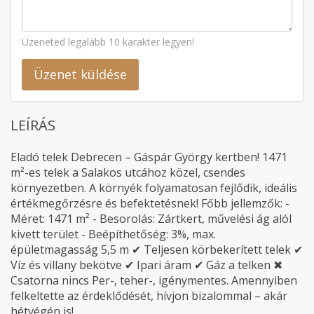
Üzeneted legalább 10 karakter legyen!
Üzenet küldése
LEÍRÁS
Eladó telek Debrecen – Gáspár György kertben! 1471
m²-es telek a Salakos utcához közel, csendes
környezetben. A környék folyamatosan fejlődik, ideális
értékmegőrzésre és befektetésnek! Főbb jellemzők: -
Méret: 1471 m² - Besorolás: Zártkert, művelési ág alól
kivett terület - Beépíthetőség: 3%, max.
épületmagasság 5,5 m ✔ Teljesen körbekerített telek ✔
Víz és villany bekötve ✔ Ipari áram ✔ Gáz a telken ✖
Csatorna nincs Per-, teher-, igénymentes. Amennyiben
felkeltette az érdeklődését, hívjon bizalommal – akár
hétvégén is!