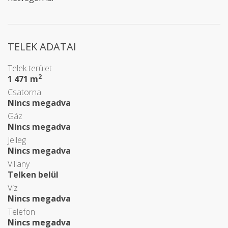
TELEK ADATAI
Telek terület
2
1 471 m
Csatorna
Nincs megadva
Gáz
Nincs megadva
Jelleg
Nincs megadva
Villany
Telken belül
Víz
Nincs megadva
Telefon
Nincs megadva