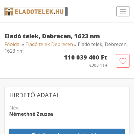
Toggl
navig
Eladó telek, Debrecen, 1623 nm
Főoldal
»
Eladó telek Debrecen
» Eladó telek, Debrecen,
1623 nm
110 039 400 Ft
€303 114
HIRDETŐ ADATAI
Név:
Némethné Zsuzsa