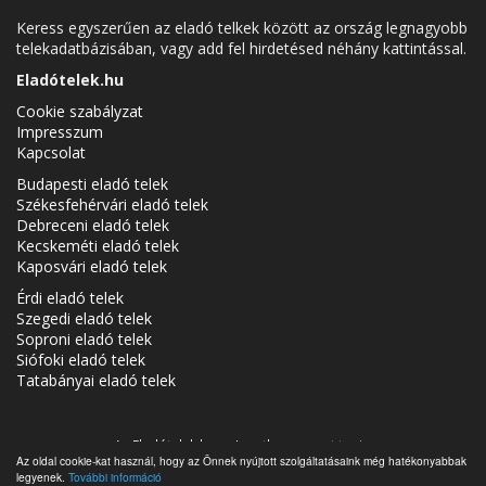
Keress egyszerűen az eladó telkek között az ország legnagyobb
telekadatbázisában, vagy add fel hirdetésed néhány kattintással.
Eladótelek.hu
Cookie szabályzat
Impresszum
Kapcsolat
Budapesti eladó telek
Székesfehérvári eladó telek
Debreceni eladó telek
Kecskeméti eladó telek
Kaposvári eladó telek
Érdi eladó telek
Szegedi eladó telek
Soproni eladó telek
Siófoki eladó telek
Tatabányai eladó telek
Az Eladótelek.hu az
Ingatlancsoport
tagja.
Az oldal cookie-kat használ, hogy az Önnek nyújtott szolgáltatásaink még hatékonyabbak
Eladó telkek Magyarországon - Eladótelek.hu © 2026 Minden jog
legyenek.
További információ