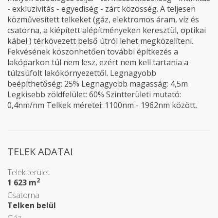
- exkluzivitás - egyediség - zárt közösség. A teljesen
közművesített telkeket (gáz, elektromos áram, víz és
csatorna, a kiépített alépítményeken keresztül, optikai
kábel ) térkövezett belső útról lehet megközelíteni.
Fekvésének köszönhetően további építkezés a
lakóparkon túl nem lesz, ezért nem kell tartania a
túlzsúfolt lakókörnyezettől. Legnagyobb
beépíthetőség: 25% Legnagyobb magasság: 4,5m
Legkisebb zöldfelület: 60% Szintterületi mutató:
0,4nm/nm Telkek méretei: 1100nm - 1962nm között.
TELEK ADATAI
Telek terület
2
1 623 m
Csatorna
Telken belül