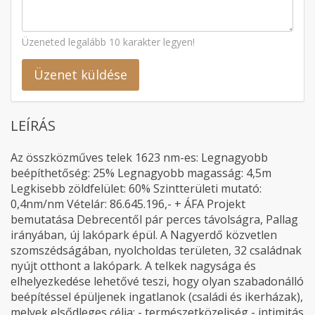
Üzeneted legalább 10 karakter legyen!
Üzenet küldése
LEÍRÁS
Az összközműves telek 1623 nm-es: Legnagyobb
beépíthetőség: 25% Legnagyobb magasság: 4,5m
Legkisebb zöldfelület: 60% Szintterületi mutató:
0,4nm/nm Vételár: 86.645.196,- + ÁFA Projekt
bemutatása Debrecentől pár perces távolságra, Pallag
irányában, új lakópark épül. A Nagyerdő közvetlen
szomszédságában, nyolcholdas területen, 32 családnak
nyújt otthont a lakópark. A telkek nagysága és
elhelyezkedése lehetővé teszi, hogy olyan szabadonálló
beépítéssel épüljenek ingatlanok (családi és ikerházak),
melyek elsődleges célja: - természetközeliség - intimitás