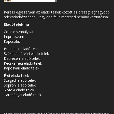
Keress egyszerűen az eladó telkek között az ország legnagyobb
telekadatbázisában, vagy add fel hirdetésed néhány kattintással.
Eladótelek.hu
Cookie szabályzat
Impresszum
Kapcsolat
Budapesti eladó telek
Székesfehérvári eladó telek
Debreceni eladó telek
Kecskeméti eladó telek
Kaposvári eladó telek
Érdi eladó telek
Szegedi eladó telek
Soproni eladó telek
Siófoki eladó telek
Tatabányai eladó telek
Az Eladótelek.hu az
Ingatlancsoport
tagja.
Az oldal cookie-kat használ, hogy az Önnek nyújtott szolgáltatásaink még hatékonyabbak