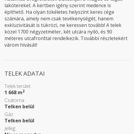
lakótereket. A kertben igény szerint medence is
építhető. Ha olyan tökéletes helyszínt keres cége
számára, amely nem csak tevékenységét, hanem
exkluzivitását is tükrözi, ne keressen tovább! A telek
közel 1700 négyzetméter, két utcára nyíló, és 90
méteres utcafronttal rendelkezik. További részletekért
várom hívását!
TELEK ADATAI
Telek terület
2
1 668 m
Csatorna
Telken belül
Gáz
Telken belül
Jelleg