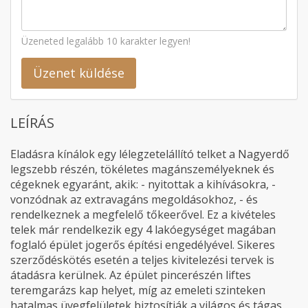
Üzeneted legalább 10 karakter legyen!
Üzenet küldése
LEÍRÁS
Eladásra kínálok egy lélegzetelállító telket a Nagyerdő
legszebb részén, tökéletes magánszemélyeknek és
cégeknek egyaránt, akik: - nyitottak a kihívásokra, -
vonzódnak az extravagáns megoldásokhoz, - és
rendelkeznek a megfelelő tőkeerővel. Ez a kivételes
telek már rendelkezik egy 4 lakóegységet magában
foglaló épület jogerős építési engedélyével. Sikeres
szerződéskötés esetén a teljes kivitelezési tervek is
átadásra kerülnek. Az épület pincerészén liftes
teremgarázs kap helyet, míg az emeleti szinteken
hatalmas üvegfelületek biztosítják a világos és tágas