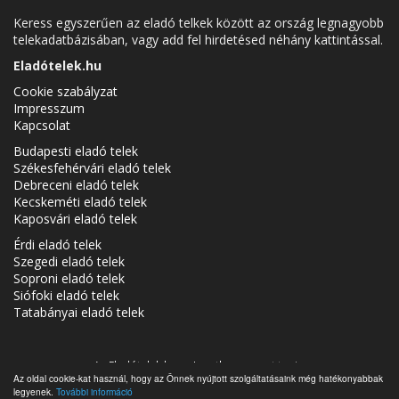
Keress egyszerűen az eladó telkek között az ország legnagyobb
telekadatbázisában, vagy add fel hirdetésed néhány kattintással.
Eladótelek.hu
Cookie szabályzat
Impresszum
Kapcsolat
Budapesti eladó telek
Székesfehérvári eladó telek
Debreceni eladó telek
Kecskeméti eladó telek
Kaposvári eladó telek
Érdi eladó telek
Szegedi eladó telek
Soproni eladó telek
Siófoki eladó telek
Tatabányai eladó telek
Az Eladótelek.hu az
Ingatlancsoport
tagja.
Az oldal cookie-kat használ, hogy az Önnek nyújtott szolgáltatásaink még hatékonyabbak
Eladó telkek Magyarországon - Eladótelek.hu © 2026 Minden jog
legyenek.
További információ