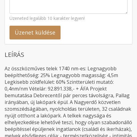
Üzeneted legalább 10 karakter legyen!
Üzenet küldése
LEÍRÁS
Az összközműves telek 1740 nm-es: Legnagyobb
beépíthetőség: 25% Legnagyobb magasság: 4,5m
Legkisebb zöldfelület: 60% Szintterületi mutató:
0,4nm/nm Vételár: 92.891.338,- + ÁFA Projekt
bemutatása Debrecentől pár perces távolságra, Pallag
irányában, új lakópark épül. A Nagyerdő közvetlen
szomszédságában, nyolcholdas területen, 32 családnak
nyújt otthont a lakópark. A telkek nagysága és
elhelyezkedése lehetővé teszi, hogy olyan szabadonálló
beépítéssel épüljenek ingatlanok (családi és ikerházak),
melyek elsődleges célja: - természetközeliség - intimitás