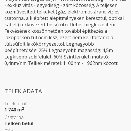
- exkluzivitás - egyediség - zárt közösség. A teljesen
közművesített telkeket (gáz, elektromos áram, víz és
csatorna, a kiépített alépítményeken keresztül, optikai
kábel ) térkövezett belső útról lehet megközelíteni.
Fekvésének köszönhetően további építkezés a
lakóparkon túl nem lesz, ezért nem kell tartania a
túlzsúfolt lakókörnyezettől. Legnagyobb
beépíthetőség: 25% Legnagyobb magasság: 4,5m
Legkisebb zöldfelület: 60% Szintterületi mutató:
0,4nm/nm Telkek méretei: 1100nm - 1962nm között.
TELEK ADATAI
Telek terület
2
1 740 m
Csatorna
Telken belül