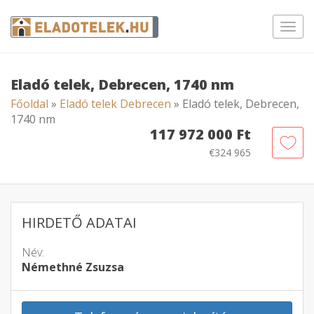
Toggl
navig
Eladó telek, Debrecen, 1740 nm
Főoldal
»
Eladó telek Debrecen
» Eladó telek, Debrecen,
1740 nm
117 972 000 Ft
€324 965
HIRDETŐ ADATAI
Név:
Némethné Zsuzsa