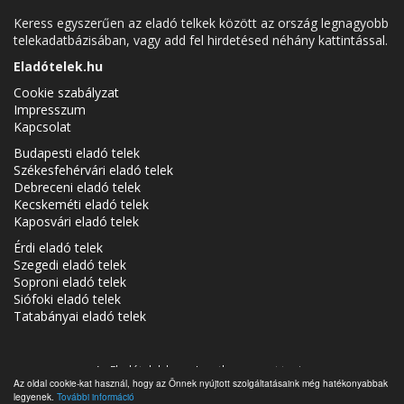
Keress egyszerűen az eladó telkek között az ország legnagyobb
telekadatbázisában, vagy add fel hirdetésed néhány kattintással.
Eladótelek.hu
Cookie szabályzat
Impresszum
Kapcsolat
Budapesti eladó telek
Székesfehérvári eladó telek
Debreceni eladó telek
Kecskeméti eladó telek
Kaposvári eladó telek
Érdi eladó telek
Szegedi eladó telek
Soproni eladó telek
Siófoki eladó telek
Tatabányai eladó telek
Az Eladótelek.hu az
Ingatlancsoport
tagja.
Az oldal cookie-kat használ, hogy az Önnek nyújtott szolgáltatásaink még hatékonyabbak
Eladó telkek Magyarországon - Eladótelek.hu © 2026 Minden jog
legyenek.
További információ