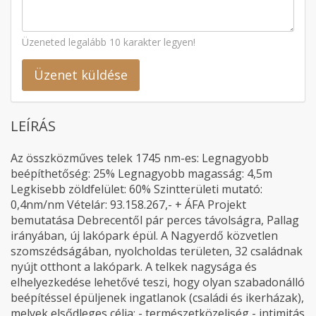
Üzeneted legalább 10 karakter legyen!
Üzenet küldése
LEÍRÁS
Az összközműves telek 1745 nm-es: Legnagyobb
beépíthetőség: 25% Legnagyobb magasság: 4,5m
Legkisebb zöldfelület: 60% Szintterületi mutató:
0,4nm/nm Vételár: 93.158.267,- + ÁFA Projekt
bemutatása Debrecentől pár perces távolságra, Pallag
irányában, új lakópark épül. A Nagyerdő közvetlen
szomszédságában, nyolcholdas területen, 32 családnak
nyújt otthont a lakópark. A telkek nagysága és
elhelyezkedése lehetővé teszi, hogy olyan szabadonálló
beépítéssel épüljenek ingatlanok (családi és ikerházak),
melyek elsődleges célja: - természetközeliség - intimitás