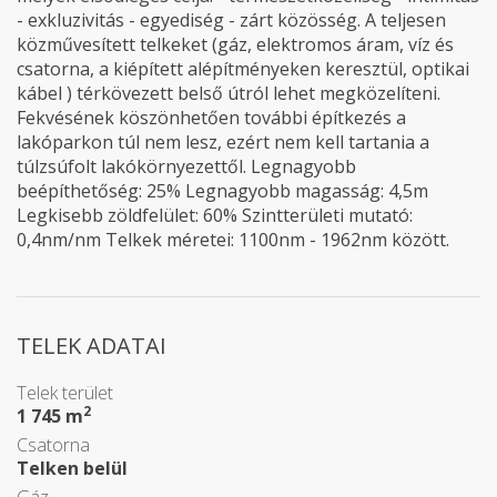
- exkluzivitás - egyediség - zárt közösség. A teljesen
közművesített telkeket (gáz, elektromos áram, víz és
csatorna, a kiépített alépítményeken keresztül, optikai
kábel ) térkövezett belső útról lehet megközelíteni.
Fekvésének köszönhetően további építkezés a
lakóparkon túl nem lesz, ezért nem kell tartania a
túlzsúfolt lakókörnyezettől. Legnagyobb
beépíthetőség: 25% Legnagyobb magasság: 4,5m
Legkisebb zöldfelület: 60% Szintterületi mutató:
0,4nm/nm Telkek méretei: 1100nm - 1962nm között.
TELEK ADATAI
Telek terület
2
1 745 m
Csatorna
Telken belül