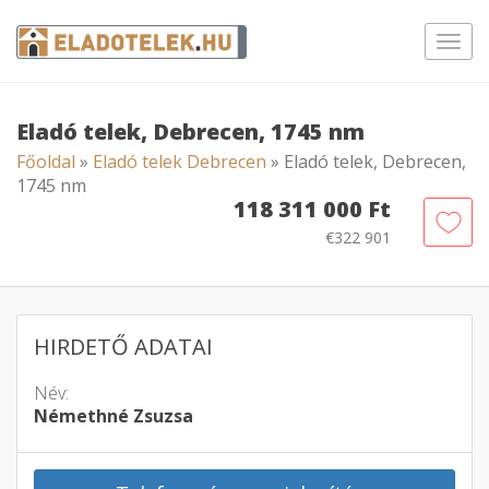
Toggl
navig
Eladó telek, Debrecen, 1745 nm
Főoldal
»
Eladó telek Debrecen
» Eladó telek, Debrecen,
1745 nm
118 311 000 Ft
€322 901
HIRDETŐ ADATAI
Név:
Némethné Zsuzsa