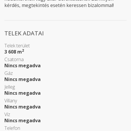
kérdés, megtekintés esetén keressen bizalommal!
TELEK ADATAI
Telek terület
2
3 608 m
Csatorna
Nincs megadva
Gáz
Nincs megadva
Jelleg
Nincs megadva
Villany
Nincs megadva
Víz
Nincs megadva
Telefon