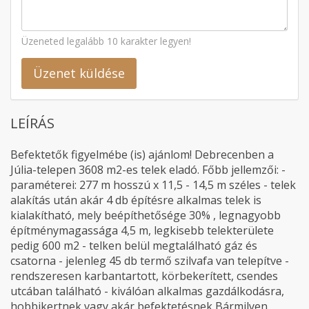
Üzeneted legalább 10 karakter legyen!
Üzenet küldése
LEÍRÁS
Befektetők figyelmébe (is) ajánlom! Debrecenben a
Júlia-telepen 3608 m2-es telek eladó. Főbb jellemzői: -
paraméterei: 277 m hosszú x 11,5 - 14,5 m széles - telek
alakítás után akár 4 db építésre alkalmas telek is
kialakítható, mely beépíthetősége 30% , legnagyobb
építménymagassága 4,5 m, legkisebb telekterülete
pedig 600 m2 - telken belül megtalálható gáz és
csatorna - jelenleg 45 db termő szilvafa van telepítve -
rendszeresen karbantartott, körbekerített, csendes
utcában található - kiválóan alkalmas gazdálkodásra,
hobbikertnek vagy akár befektetésnek Bármilyen