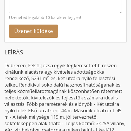
Üzeneted legalább 10 karakter legyen!
Üzenet küldése
LEÍRÁS
Debrecen, Felső-Józsa egyik legkeresettebb részén
kínálunk eladásra egy kivételes adottságokkal
rendelkező, 5231 m²-es, két utcára nyíló fejlesztési
telket. Rendkívül sokoldalú hasznosíthatóságának és
teljes közműellátottságának köszönhetően rátermett
befektetők, kivitelezők és fejlesztők számára ideális
választás. Főbb paraméterek és előnyök - Két utcára
nyíló telek Első utcafront: 44 m; Második utcafront: 45
m - A telek mélysége 119 m, jól tervezhető,
sokféleképpen alakítható - Teljes közmű: 3×25A villany,
gáz, víz bekötve, csatorna a telken belül - Lke-J/12