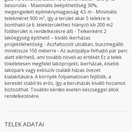
besorolás - Maximális beépíthetőség 30%,
megengedett építménymagasság 4,5 m - Minimális
telekméret 900 m², így a terület akár 5 telekre is
bontható (a 6. telekterülethez hiányzó kb 200 m2
földterület is rendelkezésre áll) - Telkenként 2
lakóegység építhető – kiváló ikerházas
projektlehetőség - Aszfaltozott utcában, buszmegálló
mindössze 150 méterre - Az autópálya-felhajtó pár perc
alatt elérhető, ami tovább növeli az értékét Ez a telek
tökéletesen megfelel lakóprojekt, ikerházak, kisebb
lakópark vagy exkluzív családi házas övezet
kialakítására. A környék folyamatosan fejlődik, a
kereslet stabil és erős, így a beruházás kiváló hozamot
biztosíthat. További kérdés esetén készséggel állok
rendelkezésére.
TELEK ADATAI