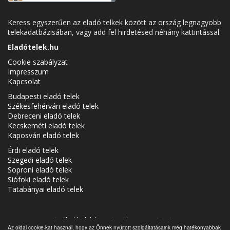
Keress egyszerűen az eladó telkek között az ország legnagyobb
telekadatbázisában, vagy add fel hirdetésed néhány kattintással.
Eladótelek.hu
Cookie szabályzat
Impresszum
Kapcsolat
Budapesti eladó telek
Székesfehérvári eladó telek
Debreceni eladó telek
Kecskeméti eladó telek
Kaposvári eladó telek
Érdi eladó telek
Szegedi eladó telek
Soproni eladó telek
Siófoki eladó telek
Tatabányai eladó telek
Az Eladótelek.hu az
Ingatlancsoport
tagja.
Az oldal cookie-kat használ, hogy az Önnek nyújtott szolgáltatásaink még hatékonyabbak