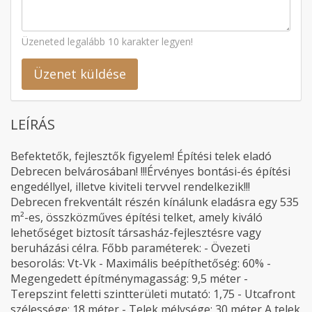
Üzeneted legalább 10 karakter legyen!
Üzenet küldése
LEÍRÁS
Befektetők, fejlesztők figyelem! Építési telek eladó
Debrecen belvárosában! !!!Érvényes bontási-és építési
engedéllyel, illetve kiviteli tervvel rendelkezik!!!
Debrecen frekventált részén kínálunk eladásra egy 535
m²-es, összközműves építési telket, amely kiváló
lehetőséget biztosít társasház-fejlesztésre vagy
beruházási célra. Főbb paraméterek: - Övezeti
besorolás: Vt-Vk - Maximális beépíthetőség: 60% -
Megengedett építménymagasság: 9,5 méter -
Terepszint feletti szintterületi mutató: 1,75 - Utcafront
szélessége: 18 méter - Telek mélysége: 30 méter A telek