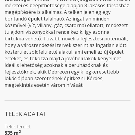
méretei és beépíthetősége alapján 8 lakásos társasház
megépítésére is alkalmas. A telken jelenleg egy
bontandó épület található. Az ingatlan minden
közművel (víz, villany, gáz, csatorna) ellátott, rendezett
tulajdoni viszonyokkal rendelkezik, így azonnal
birtokba vehető. Tovább növeli a fejlesztési potenciált,
hogy a városrendezési tervek szerint az ingatlan előtti
közterület zöldfelületté alakul, ami emeli az új épület
értékét, és fokozza majd a jövőbeli lakók kényelmét.
Ideális lehetőség azoknak a beruházóknak és
fejlesztőknek, akik Debrecen egyik legkeresettebb
lokációjában szeretnének építkezni! Kérdés,
megtekintés esetén várom hívását!
TELEK ADATAI
Telek terület
2
535 m