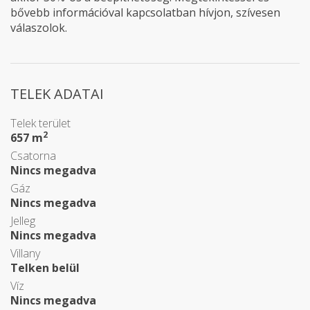
bővebb információval kapcsolatban hívjon, szívesen
válaszolok.
TELEK ADATAI
Telek terület
2
657 m
Csatorna
Nincs megadva
Gáz
Nincs megadva
Jelleg
Nincs megadva
Villany
Telken belül
Víz
Nincs megadva