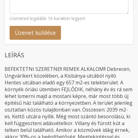
Üzeneted legalább 10 karakter legyen!
Üzenet küldése
LEÍRÁS
BEFEKTETNI SZERETNE!! REMEK ALKALOM!! Debrecen,
Ungvárikert közelében, a Kisbánya utcából nyíló
Hentes utcában eladó egy 657 m2-es telekterület. A
környék óriási ütemben FEJLŐDIK, néhány év és rá sem
lehet ismerni majd a mostani képre, már most több új
építésű ház található a környezetben. A terület jelenleg
osztatlan közös tulajdonban van. Összesen: 2039 m2-
es. Kettő utcára nyílik. Még most szántó besorolású, ki
kell függeszteni adásvételkor. Villany és fúrott kút a
telken belül található. Amikor a közművek idáig érnek,
akkor 30%-os a beépíthetőség. Megtekintéssel és