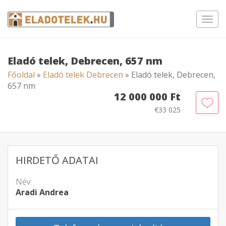
Toggl
navig
Eladó telek, Debrecen, 657 nm
Főoldal
»
Eladó telek Debrecen
» Eladó telek, Debrecen,
657 nm
12 000 000 Ft
€33 025
HIRDETŐ ADATAI
Név:
Aradi Andrea