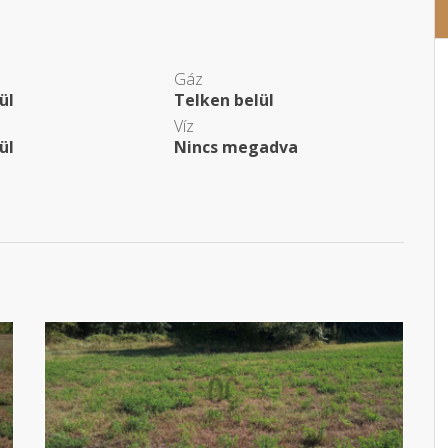
Gáz
ül
Telken belül
Víz
ül
Nincs megadva