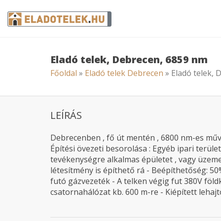
Eladó telek, Debrecen, 6859 nm
Főoldal
»
Eladó telek Debrecen
» Eladó telek,
LEÍRÁS
Debrecenben , fő út mentén , 6800 nm-es művelés
Építési övezeti besorolása : Egyéb ipari terület.
tevékenységre alkalmas épületet , vagy üzemet 
létesítmény is építhető rá - Beépíthetőség: 50
futó gázvezeték - A telken végig fut 380V föld
csatornahálózat kb. 600 m-re - Kiépített lehaj