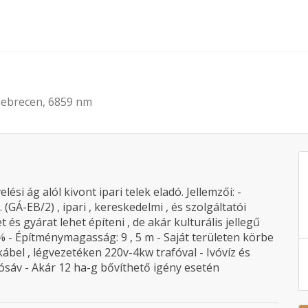
 Debrecen, 6859 nm
i ág alól kivont ipari telek eladó. Jellemzői: -
 (GÁ-EB/2) , ipari , kereskedelmi , és szolgáltatói
és gyárat lehet építeni , de akár kulturális jellegű
% - Építménymagasság: 9 , 5 m - Saját területen körbe
kábel , légvezetéken 220v-4kw trafóval - Ivóvíz és
tósáv - Akár 12 ha-g bővíthető igény esetén