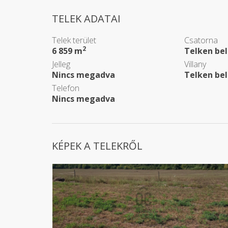
TELEK ADATAI
Telek terület
Csatorna
2
6 859 m
Telken bel
Jelleg
Villany
Nincs megadva
Telken bel
Telefon
Nincs megadva
KÉPEK A TELEKRŐL