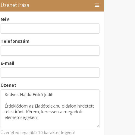
Üzenet írása
Név
Telefonszám
E-mail
Üzenet
Üzeneted legalább 10 karakter legyen!