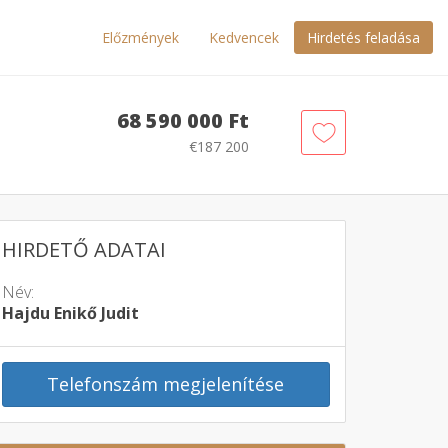
Előzmények
Kedvencek
Hirdetés feladása
68 590 000 Ft
€187 200
HIRDETŐ ADATAI
Név:
Hajdu Enikő Judit
Telefonszám megjelenítése