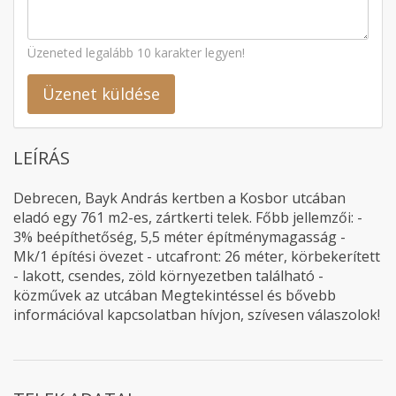
Üzeneted legalább 10 karakter legyen!
Üzenet küldése
LEÍRÁS
Debrecen, Bayk András kertben a Kosbor utcában
eladó egy 761 m2-es, zártkerti telek. Főbb jellemzői: -
3% beépíthetőség, 5,5 méter építménymagasság -
Mk/1 építési övezet - utcafront: 26 méter, körbekerített
- lakott, csendes, zöld környezetben található -
közművek az utcában Megtekintéssel és bővebb
információval kapcsolatban hívjon, szívesen válaszolok!