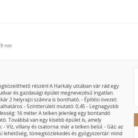
299 nm
megközelíthető részén! A Harkály utcában vár rád egy
, udvar és gazdasági épület megnevezésű ingatlan.
ár 2 helyrajzi számra is bontható. - Építési övezet:
dalhatáros - Szintterületi mutató: 0,45 - Legnagyobb
lesség: 16 méter A telken jelenleg egy bontandó
ató. Továbbá van egy kisebb épület is, amely
 Víz, villany és csatorna: már a telken belül. - Gáz: az
ási lehetőség, tömegközlekedés és gyógyszertár: mind