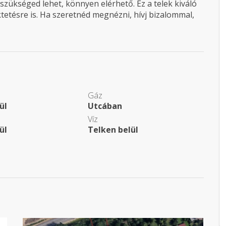
szükséged lehet, könnyen elérhető. Ez a telek kiváló
tetésre is. Ha szeretnéd megnézni, hívj bizalommal,
Gáz
ül
Utcában
Víz
ül
Telken belül