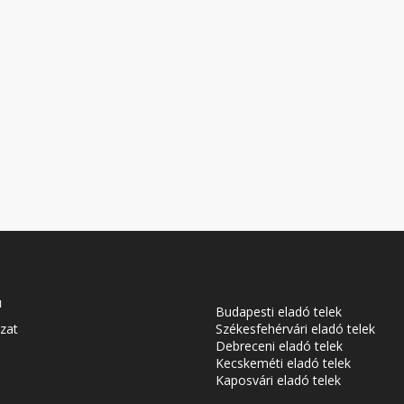
u
Budapesti eladó telek
zat
Székesfehérvári eladó telek
Debreceni eladó telek
Kecskeméti eladó telek
Kaposvári eladó telek