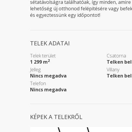
sétatávolságra találhatóak, így minden, amire 
lehetőség új otthonod felépítésére vagy befek
és egyeztessünk egy időpontot!
TELEK ADATAI
Telek terület
Csatorna
2
1 299 m
Telken bel
Jelleg
Villany
Nincs megadva
Telken bel
Telefon
Nincs megadva
KÉPEK A TELEKRŐL