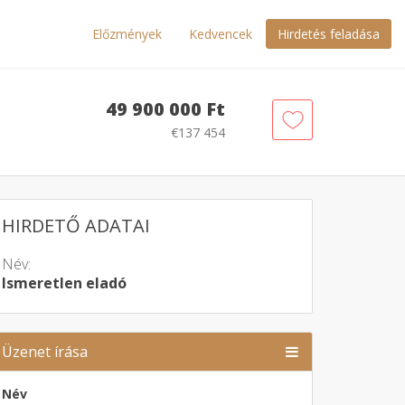
Előzmények
Kedvencek
Hirdetés feladása
49 900 000 Ft
€137 454
HIRDETŐ ADATAI
Név:
Ismeretlen eladó
Üzenet írása
Név