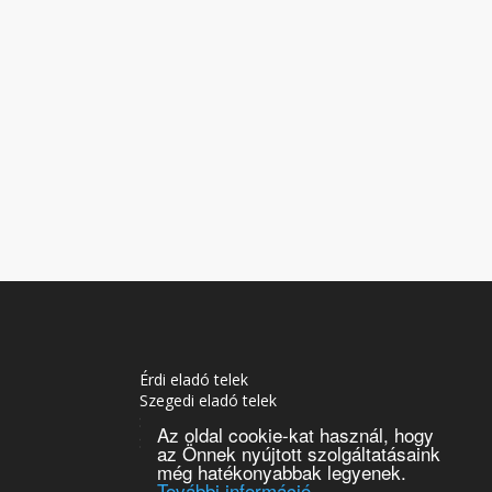
Érdi eladó telek
Szegedi eladó telek
Soproni eladó telek
Az oldal cookie-kat használ, hogy
Siófoki eladó telek
az Önnek nyújtott szolgáltatásaink
Tatabányai eladó telek
még hatékonyabbak legyenek.
További információ