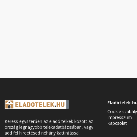
Eladótelek.h
Cookie szabály
Impresszum
Keress egyszerűen az eladó telkek között az
Kapcsolat
ország legnagyobb telekadatbázisában, vagy
add fel hirdetésed néhány kattintással.