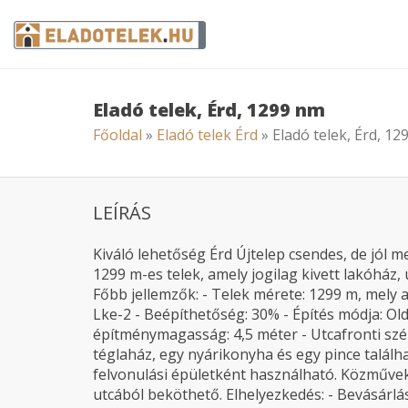
Eladó telek, Érd, 1299 nm
Főoldal
»
Eladó telek Érd
» Eladó telek, Érd, 1
LEÍRÁS
Kiváló lehetőség Érd Újtelep csendes, de jól 
1299 m-es telek, amely jogilag kivett lakóház
Főbb jellemzők: - Telek mérete: 1299 m, mely ak
Lke-2 - Beépíthetőség: 30% - Építés módja: Ol
építménymagasság: 4,5 méter - Utcafronti szé
téglaház, egy nyárikonyha és egy pince találh
felvonulási épületként használható. Közművek: -
utcából beköthető. Elhelyezkedés: - Bevásárl