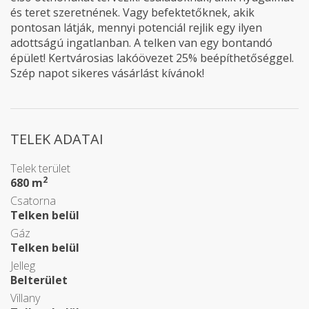
és teret szeretnének. Vagy befektetőknek, akik
pontosan látják, mennyi potenciál rejlik egy ilyen
adottságú ingatlanban. A telken van egy bontandó
épület! Kertvárosias lakóövezet 25% beépíthetőséggel.
Szép napot sikeres vásárlást kívánok!
TELEK ADATAI
Telek terület
2
680 m
Csatorna
Telken belül
Gáz
Telken belül
Jelleg
Belterület
Villany