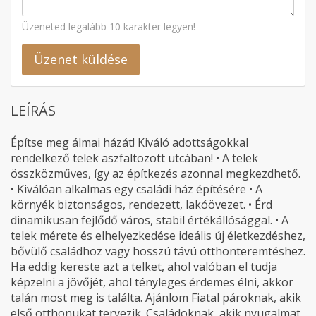
Üzeneted legalább 10 karakter legyen!
Üzenet küldése
LEÍRÁS
Építse meg álmai házát! Kiváló adottságokkal
rendelkező telek aszfaltozott utcában! • A telek
összközműves, így az építkezés azonnal megkezdhető.
• Kiválóan alkalmas egy családi ház építésére • A
környék biztonságos, rendezett, lakóövezet. • Érd
dinamikusan fejlődő város, stabil értékállósággal. • A
telek mérete és elhelyezkedése ideális új életkezdéshez,
bővülő családhoz vagy hosszú távú otthonteremtéshez.
Ha eddig kereste azt a telket, ahol valóban el tudja
képzelni a jövőjét, ahol tényleges érdemes élni, akkor
talán most meg is találta. Ajánlom Fiatal pároknak, akik
első otthonukat tervezik. Családoknak, akik nyugalmat