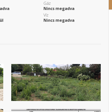
Gáz
adva
Nincs megadva
Víz
ül
Nincs megadva