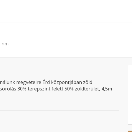
0 nm
nálunk megvételre Érd központjában zöld
rolás 30% terepszint felett 50% zöldterület, 4,5m