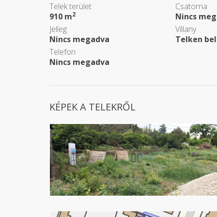
Telek terület
Csatorna
2
910 m
Nincs meg
Jelleg
Villany
Nincs megadva
Telken bel
Telefon
Nincs megadva
KÉPEK A TELEKRŐL