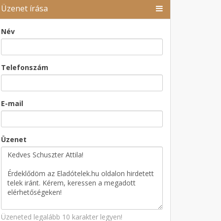
Üzenet írása
Név
Telefonszám
E-mail
Üzenet
Üzeneted legalább 10 karakter legyen!