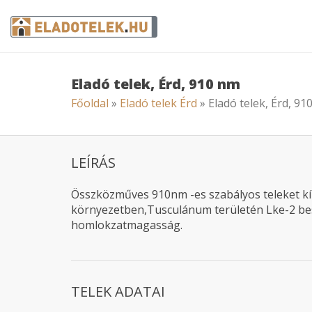
Eladó telek, Érd, 910 nm
Főoldal
»
Eladó telek Érd
» Eladó telek, Érd, 91
LEÍRÁS
Összközműves 910nm -es szabályos teleket kí
környezetben,Tusculánum területén Lke-2 beso
homlokzatmagasság.
TELEK ADATAI