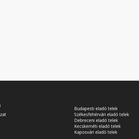
u
Budapesti eladó telek
zat
Székesfehérvári eladó telek
Debreceni eladó telek
Kecskeméti eladó telek
Kaposvári eladó telek