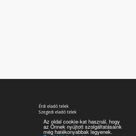
Érdi eladó telek
Szegedi eladó telek
Soproni eladó telek
Az oldal cookie-kat használ, hogy
Siófoki eladó telek
az Önnek nyújtott szolgáltatásaink
Tatabányai eladó telek
még hatékonyabbak legyenek.