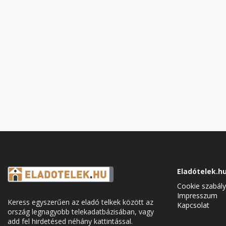
Eladótelek.h
Cookie szabály
Impresszum
Keress egyszerűen az eladó telkek között az
Kapcsolat
ország legnagyobb telekadatbázisában, vagy
add fel hirdetésed néhány kattintással.