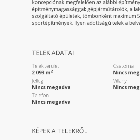
koncepciónak megfelelően az alábbi építménye
építménymagassággal: gépjárműtárolók, a lako
szolgáltató épületek, tömbönként maximum 
sportépítmények. Ilyen adottságú telek a bel
TELEK ADATAI
Telek terület
Csatorna
2
2 093 m
Nincs meg
Jelleg
Villany
Nincs megadva
Nincs meg
Telefon
Nincs megadva
KÉPEK A TELEKRŐL