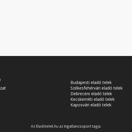
u
Budapesti eladó telek
zat
Székesfehérvári eladó telek
Debreceni eladó telek
Kecskeméti eladó telek
Kaposvári eladó telek
Az Eladótelek.hu az
Ingatlancsoport
tagja.