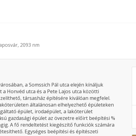
Kaposvár, 2093 nm
városában, a Somssich Pál utca elején kínáljuk
t a Honvéd utca és a Pete Lajos utca közötti
elíthető, társasház építésére kiválóan megfelel.
lakóterületen általánosan elhelyezhető épületeken
lgáltató épület, irodaépület, a lakóterület
sú gazdasági épület az övezetre előirt beépítési %
g. A fő rendeltetést kiegészítő funkciók számára
étesíthető. Egységes beépítési és építészeti