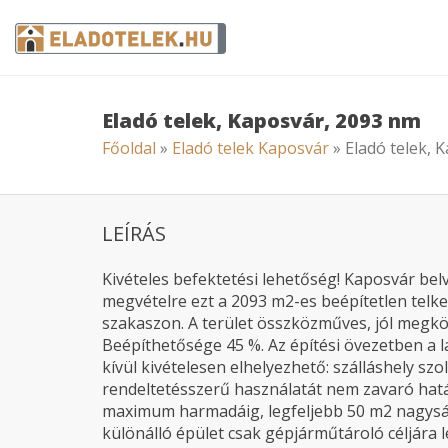
Eladó telek, Kaposvár, 2093 nm
Főoldal
»
Eladó telek Kaposvár
» Eladó telek, 
LEÍRÁS
Kivételes befektetési lehetőség! Kaposvár bel
megvételre ezt a 2093 m2-es beépítetlen telke
szakaszon. A terület összközműves, jól megköz
Beépíthetősége 45 %. Az építési övezetben a 
kívül kivételesen elhelyezhető: szálláshely szo
rendeltetésszerű használatát nem zavaró hatá
maximum harmadáig, legfeljebb 50 m2 nagysági
különálló épület csak gépjárműtároló céljára l