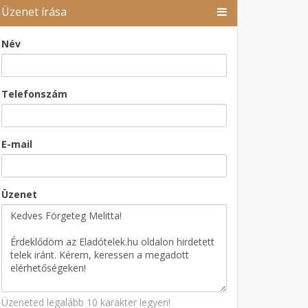
Üzenet írása
Név
Telefonszám
E-mail
Üzenet
Üzeneted legalább 10 karakter legyen!