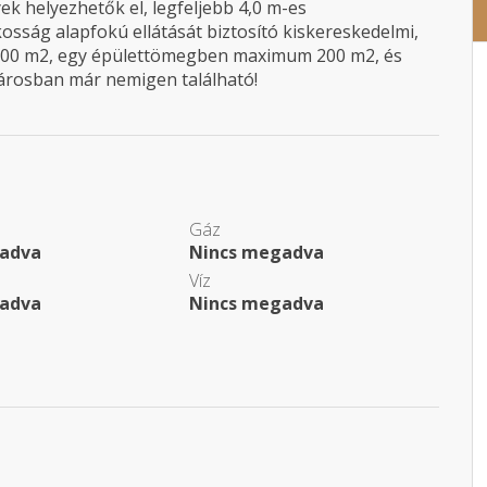
k helyezhetők el, legfeljebb 4,0 m-es
sság alapfokú ellátását biztosító kiskereskedelmi,
500 m2, egy épülettömegben maximum 200 m2, és
városban már nemigen található!
Gáz
adva
Nincs megadva
Víz
adva
Nincs megadva