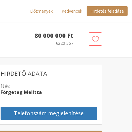
Előzmények
Kedvencek
Hirdetés feladása
80 000 000 Ft
€220 367
HIRDETŐ ADATAI
Név:
Förgeteg Melitta
Telefonszám megjelenítése