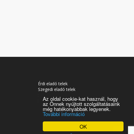
Érdi eladó telek
Szegedi eladó telek
Soproni eladó telek
Az oldal cookie-kat használ, hogy
Siófoki eladó telek
az Önnek nyújtott szolgáltatásaink
Tatabányai eladó telek
még hatékonyabbak legyenek.
További információ
OK