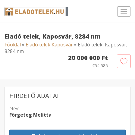
Toggl
navig
Eladó telek, Kaposvár, 8284 nm
Főoldal
»
Eladó telek Kaposvár
» Eladó telek, Kaposvár,
8284 nm
20 000 000 Ft
€54 585
HIRDETŐ ADATAI
Név:
Förgeteg Melitta