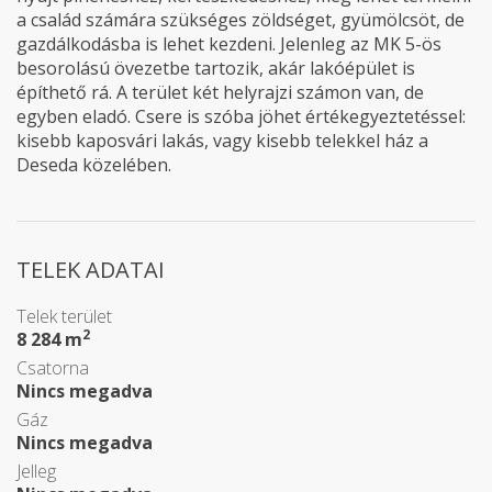
a család számára szükséges zöldséget, gyümölcsöt, de
gazdálkodásba is lehet kezdeni. Jelenleg az MK 5-ös
besorolású övezetbe tartozik, akár lakóépület is
építhető rá. A terület két helyrajzi számon van, de
egyben eladó. Csere is szóba jöhet értékegyeztetéssel:
kisebb kaposvári lakás, vagy kisebb telekkel ház a
Deseda közelében.
TELEK ADATAI
Telek terület
2
8 284 m
Csatorna
Nincs megadva
Gáz
Nincs megadva
Jelleg