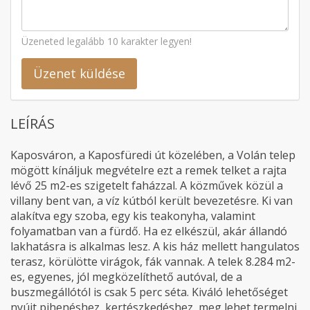
Üzeneted legalább 10 karakter legyen!
Üzenet küldése
LEÍRÁS
Kaposváron, a Kaposfüredi út közelében, a Volán telep
mögött kínáljuk megvételre ezt a remek telket a rajta
lévő 25 m2-es szigetelt faházzal. A közművek közül a
villany bent van, a víz kútból került bevezetésre. Ki van
alakítva egy szoba, egy kis teakonyha, valamint
folyamatban van a fürdő. Ha ez elkészül, akár állandó
lakhatásra is alkalmas lesz. A kis ház mellett hangulatos
terasz, körülötte virágok, fák vannak. A telek 8.284 m2-
es, egyenes, jól megközelíthető autóval, de a
buszmegállótól is csak 5 perc séta. Kiváló lehetőséget
nyújt pihenéshez, kertészkedéshez, meg lehet termelni