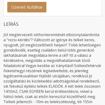
Üzenet küldése
LEÍRÁS
Jól megtervezett otthonteremtését elbizonytalanította
a "rezsi-kérdés"? Változott az igénye és telket keres,
nyugodt, jól megközelíthető helyen? Több lehetőségen
gondolkodik, esetleg családon belül több generáció
lakhatásának megoldása lenne a cél? Itt a válasz a
kérdésekre, megoldás a megoldhatatlannak tűnő
feladatokra! Vegye kezébe az irányítást! Székesfehérvár
Feketehegyi részének legkedveltebb, és jelenleg
legdinamikusabban fejlődő utcájában, rendkívül jó
szolgáltatási és közlekedési adottságokkal rendelkező,
sík fekvésű építési telkek ELADÓK. A két telek összesen
1410m2, CSAK EGYBEN kerül értékesítésre, mivel a
hátsó telek, csak az elsőn keresztül közelíthető meg.
Telkek jellemzői : -10m-es telekszélesség, kb 155m