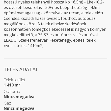
hosszú nyeles telek (nyél hossza kb 16,5m) - Lke-10.2-
es övezeti besorolás - 30%-os beépíthetőség - 4,5m
építménymagasság - közművek az utcán, a telek előtt
Csendes, családi házas övezet, főúthoz, autóbusz
megállóhoz közel A telek elhelyezkedésének
köszönhetően tömegközlekedéssel is nagyon könnyen
megközelíthető, a 36,37-es autóbusszal és autóval.
ELADÓ, Székesfehérvár, Feketehegy, építési telek,
nyeles telek, 1410m2,
TELEK ADATAI
Telek terület
2
1 410 m
Csatorna
Nincs megadva
Gáz
Nincs megadva