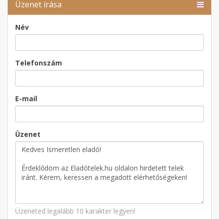
Üzenet írása
Név
Telefonszám
E-mail
Üzenet
Üzeneted legalább 10 karakter legyen!