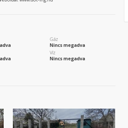
Gáz
adva
Nincs megadva
Víz
adva
Nincs megadva