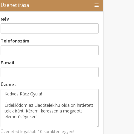
Üzenet írása
Név
Telefonszám
E-mail
Üzenet
Üzeneted legalább 10 karakter legyen!