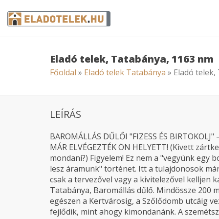
Eladó telek, Tatabánya, 1163 nm
Főoldal
»
Eladó telek Tatabánya
» Eladó telek
LEÍRÁS
BAROMÁLLÁS DŰLŐI "FIZESS ÉS BIRTOKOLJ" 
MÁR ELVÉGEZTÉK ÖN HELYETT! (Kivett zártkert
mondani?) Figyelem! Ez nem a "vegyünk egy bo
lesz áramunk" történet. Itt a tulajdonosok m
csak a tervezővel vagy a kivitelezővel kelljen
Tatabánya, Baromállás dűlő. Mindössze 200 mé
egészen a Kertvárosig, a Szőlődomb utcáig ve
fejlődik, mint ahogy kimondanánk. A szemétszá