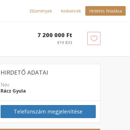
Előzmények
Kedvencek
Hirdetés feladása
7 200 000 Ft
€19 833
HIRDETŐ ADATAI
Név:
Rácz Gyula
Telefonszám megjelenítése