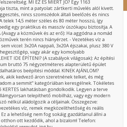
pfelszereltség. MI EZ ÉS MIÉRT JÓ? Egy 1163
 tiszta, mint a patyolat: zártkerti művelés alól kivett.
ggesztés, nincs szomszédok általi beelőzés és nincs
A telek 14,5 méter széles és 80 méter hosszú, így
pedig egy praktikus és masszív úszókapu biztosítja. A
Avagy a közművek és az erő): Ha aggódna a nomád
zművek terén nincs hiányérzet. - Vezetékes víz a
 sem viccel: 3x20A nappali, 3x20A éjszakai, plusz 380 V
 a hegesztőgép, vagy akár egy komolyabb
EHET IDE ÉPÍTENI? (A szabályok világosak): Az építési
um bruttó 75 négyzetméteres alapterületű épület
ldalhatáros beépítési móddal. KINEK AJÁNLOM?
k, akik kedvező áron szeretnének telket, és még
t adom a semmit" kategóriában keresgélnek. Tökéletes
ő KERTES lakhatásban gondolkodik. Legyen a terve
illámgyorsan telepíthető mobilház, vagy egy modern
ó nélkül aládolgozik a céljainak. Összegezve:
 vezetékes víz, remek megközelíthetőség és reális
Ez a lehetőség nem fog sokáig gazdátlanul állni a
 otthon ott kezdődik, ahol a bizalom! Telefon:
Weboldal: www.dot-ing.hu