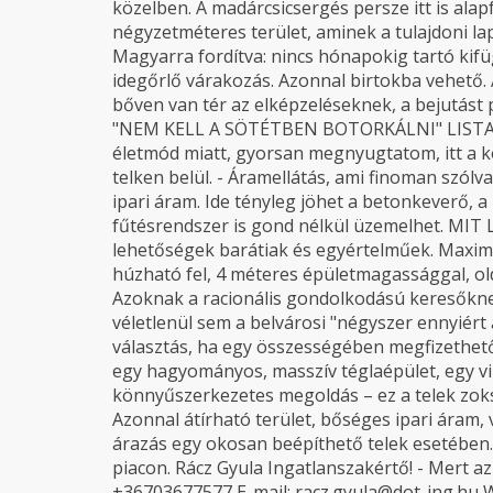
közelben. A madárcsicsergés persze itt is ala
négyzetméteres terület, aminek a tulajdoni lapja
Magyarra fordítva: nincs hónapokig tartó kifü
idegőrlő várakozás. Azonnal birtokba vehető. 
bőven van tér az elképzeléseknek, a bejutást 
"NEM KELL A SÖTÉTBEN BOTORKÁLNI" LISTA (
életmód miatt, gyorsan megnyugtatom, itt a kö
telken belül. - Áramellátás, ami finoman szólva
ipari áram. Ide tényleg jöhet a betonkeverő,
fűtésrendszer is gond nélkül üzemelhet. MIT L
lehetőségek barátiak és egyértelműek. Maxim
húzható fel, 4 méteres épületmagassággal, o
Azoknak a racionális gondolkodású keresőkne
véletlenül sem a belvárosi "négyszer ennyiér
választás, ha egy összességében megfizethet
egy hagyományos, masszív téglaépület, egy v
könnyűszerkezetes megoldás – ez a telek zoksz
Azonnal átírható terület, bőséges ipari áram,
árazás egy okosan beépíthető telek esetében. 
piacon. Rácz Gyula Ingatlanszakértő! - Mert az
+36703677577 E-mail: racz.gyula@dot-ing.hu 