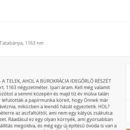
, Tatabánya, 1163 nm
– A TELEK, AHOL A BÜROKRÁCIA IDEGŐRLŐ RÉSZÉT
. 1163 négyzetméter. Ipari áram. Kell még valamit
zótot a semmi közepén és majd tíz év múlva talán
ár lefutották a papírmunka köreit, hogy Önnek már
 kávéznia, miközben a leendő házát egyeztetik. HOL?
terre az aszfaltúttól, ami nem egy kátyús zsákutca:
zet. Ráadásul ez egy olyan környék, ami gyorsabban
llítás megoldva, és még egy új építésű óvoda is van a