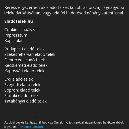
Keress egyszerűen az eladó telkek között az ország legnagyobb
telekadatbázisában, vagy add fel hirdetésed néhány kattintással.
Eladótelek.hu
Cookie szabályzat
Impresszum
Kapcsolat
Budapesti eladó telek
Székesfehérvári eladó telek
Debreceni eladó telek
Kecskeméti eladó telek
Kaposvári eladó telek
Érdi eladó telek
Szegedi eladó telek
Soproni eladó telek
Siófoki eladó telek
Tatabányai eladó telek
Az Eladótelek.hu az
Ingatlancsoport
tagja.
Az oldal cookie-kat használ, hogy az Önnek nyújtott szolgáltatásaink még hatékonyabbak
Eladó telkek Magyarországon - Eladótelek.hu © 2026 Minden jog
legyenek.
További információ