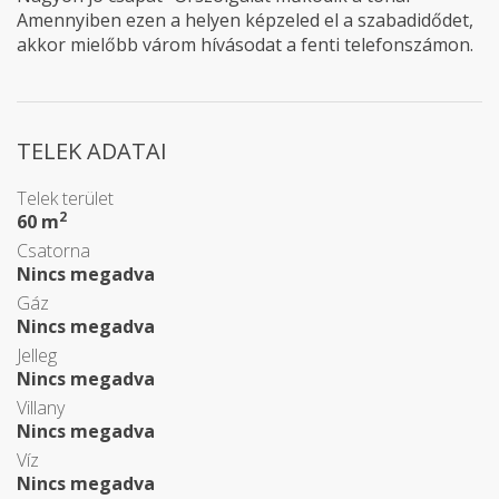
Amennyiben ezen a helyen képzeled el a szabadidődet,
akkor mielőbb várom hívásodat a fenti telefonszámon.
TELEK ADATAI
Telek terület
2
60 m
Csatorna
Nincs megadva
Gáz
Nincs megadva
Jelleg
Nincs megadva
Villany
Nincs megadva
Víz
Nincs megadva