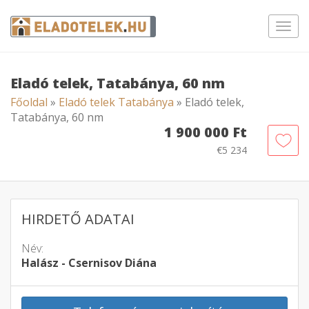
Toggl
navig
Eladó telek, Tatabánya, 60 nm
Főoldal
»
Eladó telek Tatabánya
» Eladó telek,
Tatabánya, 60 nm
1 900 000 Ft
€5 234
HIRDETŐ ADATAI
Név:
Halász - Csernisov Diána