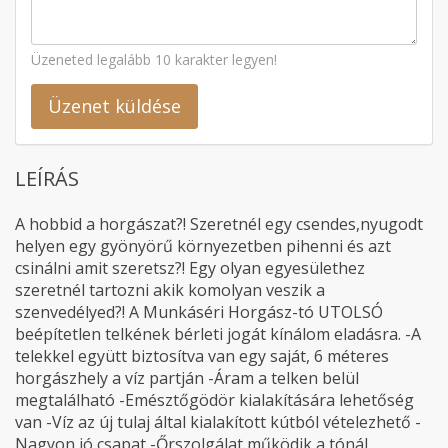
Üzeneted legalább 10 karakter legyen!
Üzenet küldése
LEÍRÁS
A hobbid a horgászat?! Szeretnél egy csendes,nyugodt
helyen egy gyönyörű környezetben pihenni és azt
csinálni amit szeretsz?! Egy olyan egyesülethez
szeretnél tartozni akik komolyan veszik a
szenvedélyed?! A Munkáséri Horgász-tó UTOLSÓ
beépítetlen telkének bérleti jogát kínálom eladásra. -A
telekkel együtt biztosítva van egy saját, 6 méteres
horgászhely a víz partján -Áram a telken belül
megtalálható -Emésztőgödör kialakítására lehetőség
van -Víz az új tulaj által kialakított kútból vételezhető -
Nagyon jó csapat -Őrszolgálat működik a tónál