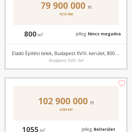
79 900 000
Ft
€218 068
800
Jelleg:
Nincs megadva
2
m
Eladó Építési telek, Budapest XVIII. kerület, 800 nm
Budapest XVIII. ker
102 900 000
Ft
€280 841
1055
Jelleg:
Belterület
2
m