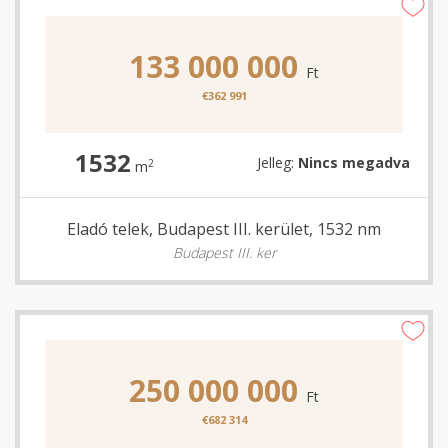
133 000 000
Ft
€362 991
1532
Jelleg:
Nincs megadva
2
m
Eladó telek, Budapest III. kerület, 1532 nm
Budapest III. ker
250 000 000
Ft
€682 314