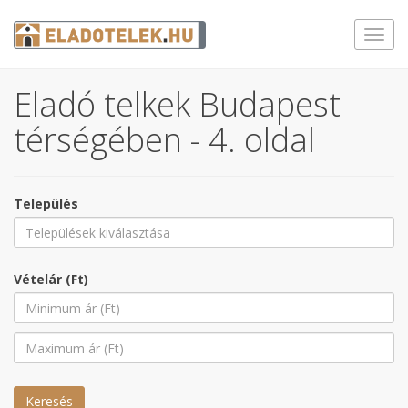
Toggl
navig
Eladó telkek Budapest
térségében - 4. oldal
Település
Vételár (Ft)
Keresés