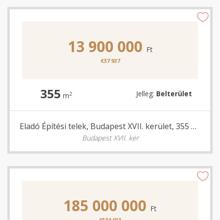
13 900 000
Ft
€37 937
355
Jelleg:
Belterület
2
m
Eladó Építési telek, Budapest XVII. kerület, 355 nm
Budapest XVII. ker
185 000 000
Ft
€504 913